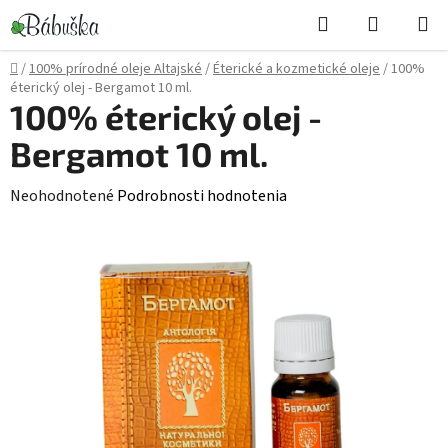
Prejsť
Hľadať
NÁKUP
na
KOŠÍK
obsah
Domov
/
100% prírodné oleje Altajské
/
Éterické a kozmetické oleje
/
100%
éterický olej - Bergamot 10 ml.
100% éterický olej -
Bergamot 10 ml.
Priemerné
Neohodnotené
Podrobnosti hodnotenia
hodnotenie
produktu
je
0,0
z
5
hviezdičiek.