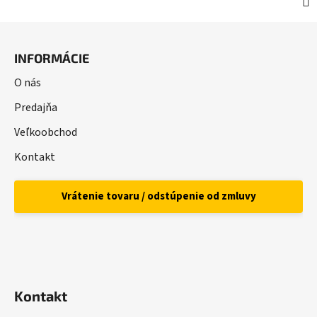
Z
á
INFORMÁCIE
p
ä
O nás
t
Predajňa
i
Veľkoobchod
e
Kontakt
Vrátenie tovaru / odstúpenie od zmluvy
Kontakt