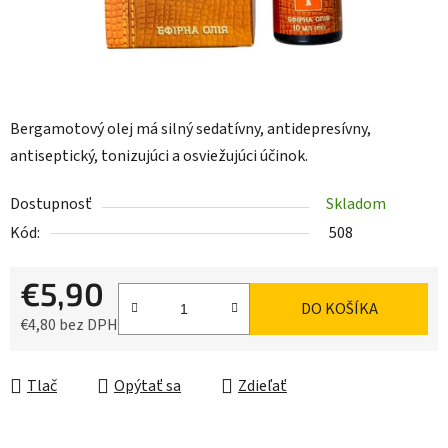
Bergamotový olej má silný sedatívny, antidepresívny,
antiseptický, tonizujúci a osviežujúci účinok.
Dostupnosť
Skladom
Kód:
508
€5,90
DO KOŠÍKA
€4,80 bez DPH
Jednotková cena:
Tlač
Opýtať sa
Zdieľať