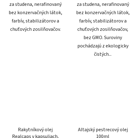
za studena, nerafinovaný
za studena, nerafinovaný
bez konzervačných látok,
bez konzervačných látok,
farbív, stabilizátorov a
farbív, stabilizátorov a
chuťových zosilňovačov.
chuťových zosilňovačov,
bez GMO. Suroviny
pochádzajú z ekologicky
čistých...
Rakytníkový olej
Altajský pestrecový olej
Realcaps v kapsuliach,
100ml