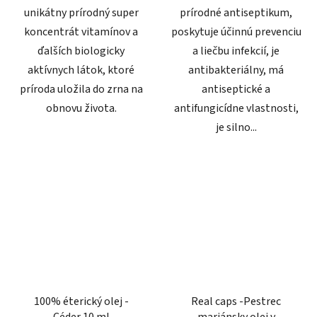
unikátny prírodný super
prírodné antiseptikum,
koncentrát vitamínov a
poskytuje účinnú prevenciu
ďalších biologicky
a liečbu infekcií, je
aktívnych látok, ktoré
antibakteriálny, má
príroda uložila do zrna na
antiseptické a
obnovu života.
antifungicídne vlastnosti,
je silno...
100% éterický olej -
Real caps -Pestrec
Céder 10 ml
mariánsky olej v