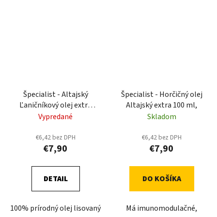
Špecialist - Altajský
Špecialist - Horčičný olej
Ľaničníkový olej extra
Altajský extra 100 ml,
virgin 100 ml
Vypredané
Skladom
€6,42 bez DPH
€6,42 bez DPH
€7,90
€7,90
DETAIL
DO KOŠÍKA
100% prírodný olej lisovaný
Má imunomodulačné,