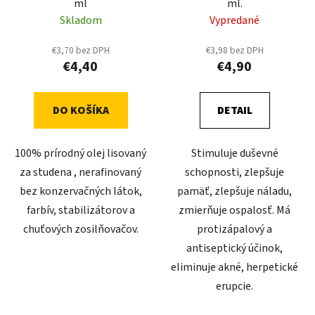
ml
ml.
d
o
Skladom
Vypredané
u
v
k
€3,70 bez DPH
€3,98 bez DPH
t
€4,40
€4,90
o
v
DO KOŠÍKA
DETAIL
100% prírodný olej lisovaný
Stimuluje duševné
za studena , nerafinovaný
schopnosti, zlepšuje
bez konzervačných látok,
pamäť, zlepšuje náladu,
farbív, stabilizátorov a
zmierňuje ospalosť. Má
chuťových zosilňovačov.
protizápalový a
antiseptický účinok,
eliminuje akné, herpetické
erupcie.