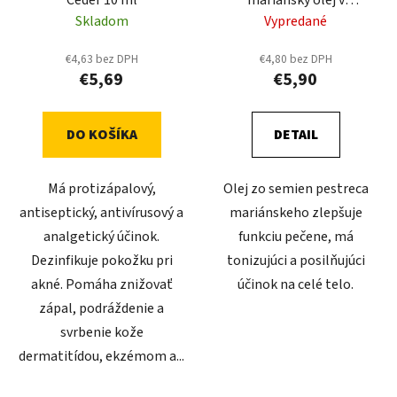
kapsuliach 200kaps.
Skladom
Vypredané
€4,63 bez DPH
€4,80 bez DPH
€5,69
€5,90
DO KOŠÍKA
DETAIL
Má protizápalový,
Olej zo semien pestreca
antiseptický, antivírusový a
mariánskeho zlepšuje
analgetický účinok.
funkciu pečene, má
Dezinfikuje pokožku pri
tonizujúci a posilňujúci
akné. Pomáha znižovať
účinok na celé telo.
zápal, podráždenie a
svrbenie kože
dermatitídou, ekzémom a...