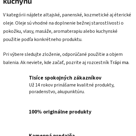
kuchyňu
i
e
e
p
V kategórii nájdete altajské, panenské, kozmetické aj éterické
r
oleje. Oleje sú vhodné na doplnenie bežnej starostlivosti o
v
pokožku, vlasy, masáže, aromaterapiu alebo kuchynské
k
použitie podľa konkrétneho produktu.
y
v
ý
Pri výbere sledujte zloženie, odporúčané použitie a objem
p
balenia. Ak neviete, kde začať, pozrite aj rozcestník
Trápi ma
.
i
s
Tisíce spokojných zákazníkov
u
Už 14 rokov prinášame kvalitné produkty,
poradenstvo, akupunktúru.
100% originálne produkty
Kamenná predajňa