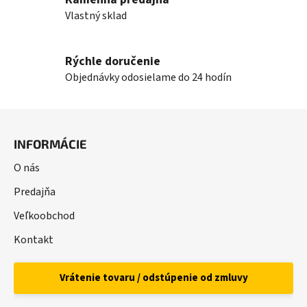
Vlastný sklad
Rýchle doručenie
Objednávky odosielame do 24 hodín
Z
á
INFORMÁCIE
p
ä
O nás
t
Predajňa
i
Veľkoobchod
e
Kontakt
Vrátenie tovaru / odstúpenie od zmluvy