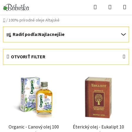
Prejsť
Hľadať
NÁKUP
na
KOŠÍK
obsah
Domov
/
100% prírodné oleje Altajské
R
Radiť podľa:
Najlacnejšie
a
d
e
OTVORIŤ FILTER
n
i
V
e
ý
p
p
r
i
o
s
d
p
u
r
k
Organic - Ľanový olej 100
Éterický olej - Eukalipt 10
o
t