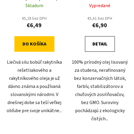
Skladom
Vypredané
€5,28 bez DPH
€5,61 bez DPH
€6,49
€6,90
DO KOŠÍKA
DETAIL
Liečivá silu bobúľ rakytníka
100% prírodný olej lisovaný
rešetliakového a
za studena, nerafinovaný
rakytníkového oleja je už
bez konzervačných látok,
dávno známa a používaná
farbív, stabilizátorov a
slovanskými národmi. V
chuťových zosilňovačov,
dnešnej dobe sa teší veľkej
bez GMO. Suroviny
obľube pre svoje unikátne...
pochádzajú z ekologicky
čistých...