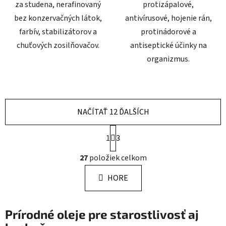
za studena, nerafinovaný
protizápalové,
bez konzervačných látok,
antivírusové, hojenie rán,
farbív, stabilizátorov a
protinádorové a
chuťových zosilňovačov.
antiseptické účinky na
organizmus.
NAČÍTAŤ 12 ĎALŠÍCH
S
1
3
t
r
O
27
položiek celkom
á
v
n
l
k
HORE
á
o
d
v
a
a
Prírodné oleje pre starostlivosť aj
n
c
i