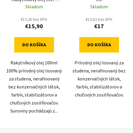
100ml
Skladom
Skladom
€13,36 bez DPH
€13,82 bez DPH
€15,90
€17
DO KOŠÍKA
DO KOŠÍKA
Rakytníkový olej 100ml
Prírodný olej lisovaný za
100% prírodný olej lisovaný
studena, nerafinovaný bez
za studena, nerafinovaný
konzervačných látok,
bez konzervačných látok,
farbív, stabilizátorov a
farbív, stabilizátorov a
chuťových zosilňovačov.
chuťových zosilňovačov.
Suroviny pochádzajú z...
Z