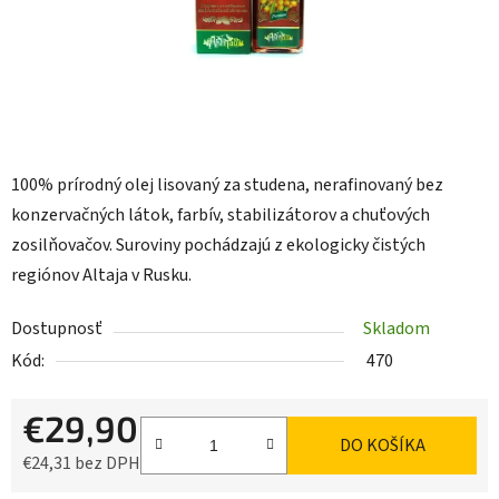
100% prírodný olej lisovaný za studena, nerafinovaný bez
konzervačných látok, farbív, stabilizátorov a chuťových
zosilňovačov. Suroviny pochádzajú z ekologicky čistých
regiónov Altaja v Rusku.
Dostupnosť
Skladom
Kód:
470
€29,90
DO KOŠÍKA
€24,31 bez DPH
Jednotková cena: