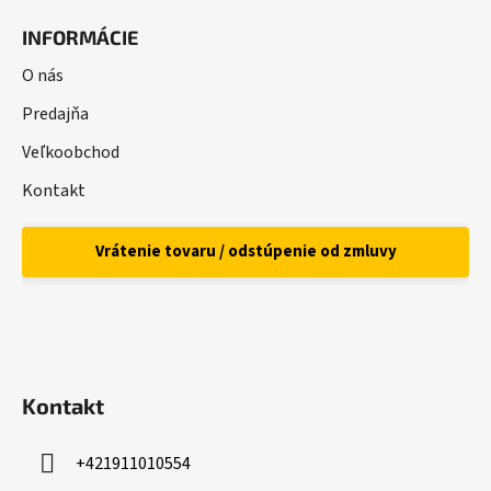
á
INFORMÁCIE
p
ä
O nás
t
Predajňa
i
Veľkoobchod
e
Kontakt
Vrátenie tovaru / odstúpenie od zmluvy
Kontakt
+421911010554