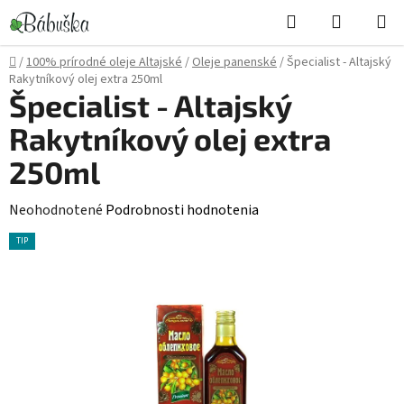
Prejsť
Hľadať
NÁKUP
na
KOŠÍK
obsah
Domov
/
100% prírodné oleje Altajské
/
Oleje panenské
/
Špecialist - Altajský
Rakytníkový olej extra 250ml
Špecialist - Altajský
Rakytníkový olej extra
250ml
Priemerné
Neohodnotené
Podrobnosti hodnotenia
hodnotenie
TIP
produktu
je
0,0
z
5
hviezdičiek.