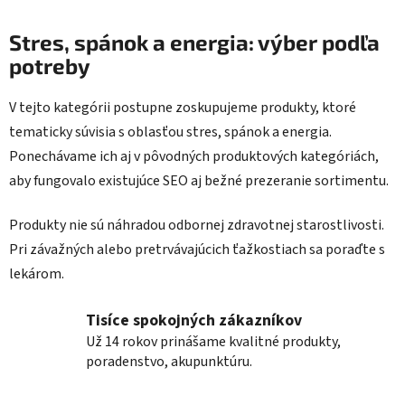
v
l
Stres, spánok a energia: výber podľa
á
potreby
d
a
V tejto kategórii postupne zoskupujeme produkty, ktoré
c
tematicky súvisia s oblasťou stres, spánok a energia.
i
e
Ponechávame ich aj v pôvodných produktových kategóriách,
p
aby fungovalo existujúce SEO aj bežné prezeranie sortimentu.
r
v
Produkty nie sú náhradou odbornej zdravotnej starostlivosti.
k
Pri závažných alebo pretrvávajúcich ťažkostiach sa poraďte s
y
lekárom.
v
ý
p
Tisíce spokojných zákazníkov
i
Už 14 rokov prinášame kvalitné produkty,
s
poradenstvo, akupunktúru.
u