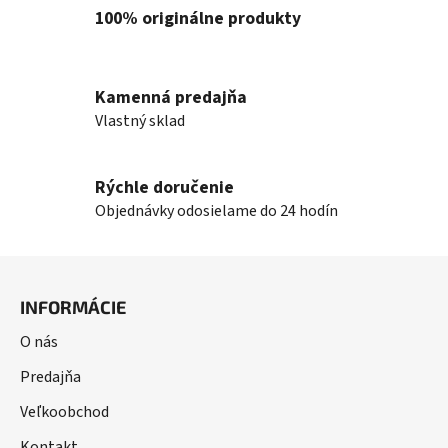
100% originálne produkty
Kamenná predajňa
Vlastný sklad
Rýchle doručenie
Objednávky odosielame do 24 hodín
Z
á
INFORMÁCIE
p
ä
O nás
t
Predajňa
i
Veľkoobchod
e
Kontakt