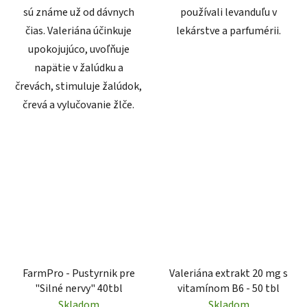
sú známe už od dávnych
používali levanduľu v
čias. Valeriána účinkuje
lekárstve a parfumérii.
upokojujúco, uvoľňuje
napätie v žalúdku a
črevách, stimuluje žalúdok,
črevá a vylučovanie žlče.
FarmPro - Pustyrnik pre
Valeriána extrakt 20 mg s
"Silné nervy" 40tbl
vitamínom B6 - 50 tbl
Skladom
Skladom