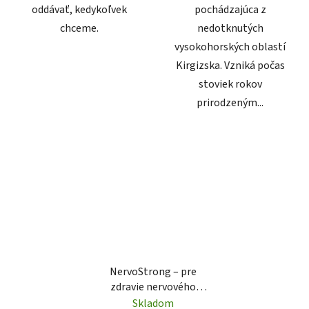
oddávať, kedykoľvek
pochádzajúca z
chceme.
nedotknutých
vysokohorských oblastí
Kirgizska. Vzniká počas
stoviek rokov
prirodzeným...
NervoStrong – pre
zdravie nervového
systému 30 kapsúl
Skladom