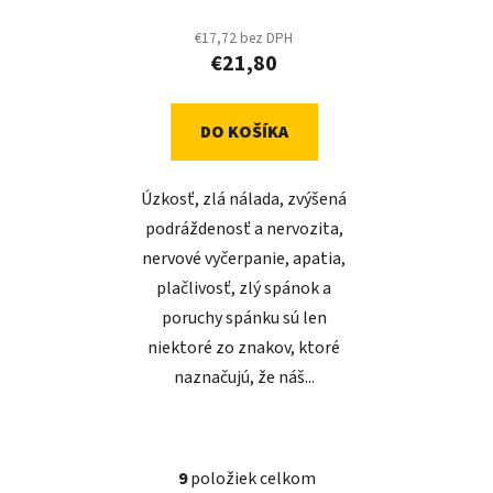
€17,72 bez DPH
€21,80
DO KOŠÍKA
Úzkosť, zlá nálada, zvýšená
podráždenosť a nervozita,
nervové vyčerpanie, apatia,
plačlivosť, zlý spánok a
poruchy spánku sú len
niektoré zo znakov, ktoré
naznačujú, že náš...
9
položiek celkom
O