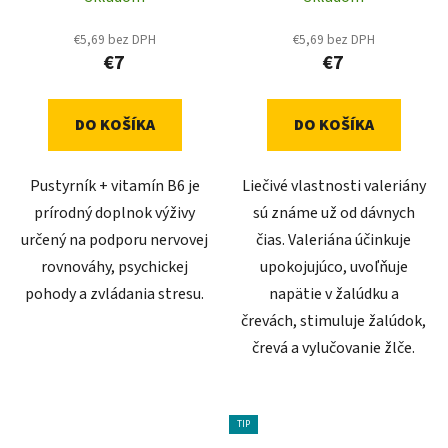
€5,69 bez DPH
€5,69 bez DPH
€7
€7
DO KOŠÍKA
DO KOŠÍKA
Pustyrník + vitamín B6 je
Liečivé vlastnosti valeriány
prírodný doplnok výživy
sú známe už od dávnych
určený na podporu nervovej
čias. Valeriána účinkuje
rovnováhy, psychickej
upokojujúco, uvoľňuje
pohody a zvládania stresu.
napätie v žalúdku a
črevách, stimuluje žalúdok,
črevá a vylučovanie žlče.
TIP