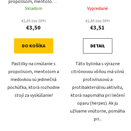
propolisom, mentolom a
d
o
medovkou 19 g Eleo
Skladom
Vypredané
u
v
k
€2,85 bez DPH
€2,85 bez DPH
t
€3,50
€3,51
o
v
DO KOŠÍKA
DETAIL
Pastilky na cmúlanie s
Táto bylinka s výrazne
propolisom, mentolom a
citrónovou vôňou má silnú
medovkou sú jedinečná
protivírusovú a
pochúťka, ktorá rozhodne
protibakteriálnu aktivitu,
stojí za vyskúšanie!
ktorá napomáha pri liečení
oparu (herpes). Ak ju
užívame vnútorne, pomáha
pri...