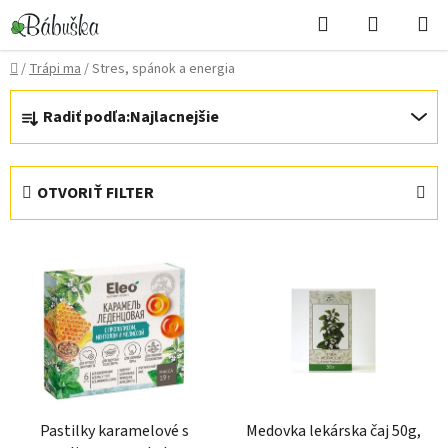
Prejsť
Hľadať
NÁKUP
na
KOŠÍK
obsah
Domov
/
Trápi ma
/
Stres, spánok a energia
R
Radiť podľa:
Najlacnejšie
a
d
e
OTVORIŤ FILTER
n
i
V
e
ý
p
p
r
i
o
s
d
p
u
r
k
Pastilky karamelové s
Medovka lekárska čaj 50g,
o
t