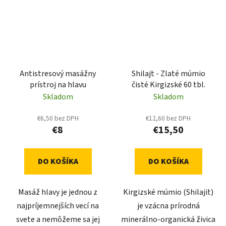
Antistresový masážny
Shilajt - Zlaté múmio
prístroj na hlavu
čisté Kirgizské 60 tbl.
Skladom
Skladom
€6,50 bez DPH
€12,60 bez DPH
€8
€15,50
DO KOŠÍKA
DO KOŠÍKA
Masáž hlavy je jednou z
Kirgizské múmio (Shilajit)
najpríjemnejších vecí na
je vzácna prírodná
svete a nemôžeme sa jej
minerálno-organická živica