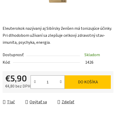
Eleuterokok nazývaný aj Sibírsky ženšen má tonizujúce účinky.
Pri dlhodobom užívaní sa zlepšuje celkový zdravotný stav-
imunita, psychyka, energia.
Dostupnosť
Skladom
Kód:
1426
€5,90
DO KOŠÍKA
€4,80 bez DPH
Jednotková cena:
Tlač
Opýtať sa
Zdieľať