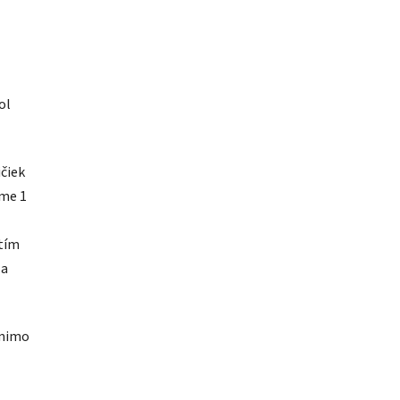
ol
čiek
ame 1
itím
 a
 mimo