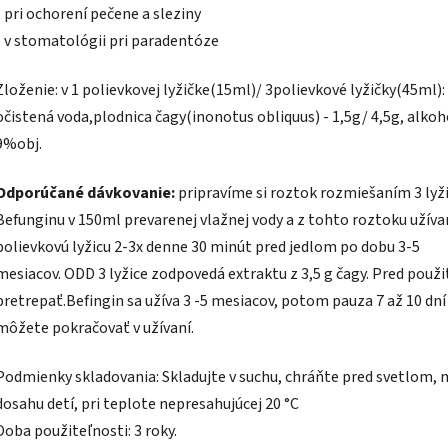
• pri ochorení pečene a sleziny
• v stomatológii pri paradentóze
Zloženie: v 1 polievkovej lyžičke(15ml)/ 3polievkové lyžičky(45ml):
očistená voda,plodnica čagy(inonotus obliquus) - 1,5g/ 4,5g, alkoh
9%obj.
Odporúčané dávkovanie:
pripravíme si roztok rozmiešaním 3 lyži
Befunginu v 150ml prevarenej vlažnej vody a z tohto roztoku užív
polievkovú lyžicu 2-3x denne 30 minút pred jedlom po dobu 3-5
mesiacov. ODD 3 lyžice zodpovedá extraktu z 3,5 g čagy. Pred použ
pretrepať.Befingin sa užíva 3 -5 mesiacov, potom pauza 7 až 10 dní
môžete pokračovať v užívaní.
Podmienky skladovania: Skladujte v suchu, chráňte pred svetlom,
dosahu detí, pri teplote nepresahujúcej 20 °C
Doba použiteľnosti: 3 roky.