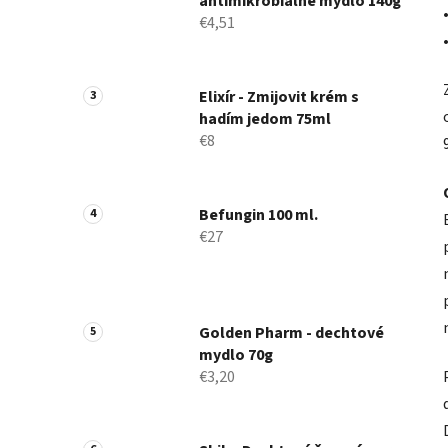
antimikrobiálne mydlo 140g
€4,51
Elixír - Zmijovit krém s
hadím jedom 75ml
€8
Befungin 100 ml.
€27
Golden Pharm - dechtové
mydlo 70g
€3,20