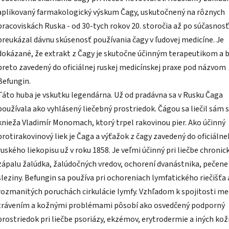
aplikovaný farmakologický výskum Čagy, uskutočnený na rôznych
pracoviskách Ruska - od 30-tych rokov 20. storočia až po súčasnosť
preukázal dávnu skúsenosť používania čagy v ľudovej medicíne. Je
dokázané, že extrakt z Čagy je skutočne účinným terapeutikom a 
preto zavedený do oficiálnej ruskej medicínskej praxe pod názvom
Befungin.
Táto huba je vskutku legendárna. Už od pradávna sa v Rusku Čaga
používala ako vyhlásený liečebný prostriedok. Čágou sa liečil sám 
knieža Vladimír Monomach, ktorý trpel rakovinou pier. Ako účinný
protirakovinový liek je Čaga a výťažok z čagy zavedený do oficiáln
ruského liekopisu už v roku 1858. Je veľmi účinný pri liečbe chroni
zápalu žalúdka, žalúdočných vredov, ochorení dvanástnika, pečene
sleziny. Befungin sa používa pri ochoreniach lymfatického riečišťa 
rozmanitých poruchách cirkulácie lymfy. Vzhľadom k spojitosti me
trávením a kožnými problémami pôsobí ako osvedčený podporný
prostriedok pri liečbe psoriázy, ekzémov, erytrodermie a iných ko