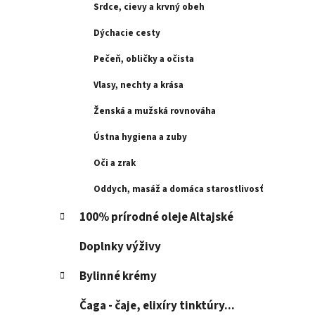
l
Srdce, cievy a krvný obeh
Dýchacie cesty
Pečeň, obličky a očista
Vlasy, nechty a krása
Ženská a mužská rovnováha
Ústna hygiena a zuby
Oči a zrak
Oddych, masáž a domáca starostlivosť
100% prírodné oleje Altajské
Doplnky výživy
Bylinné krémy
Čaga - čaje, elixíry tinktúry...