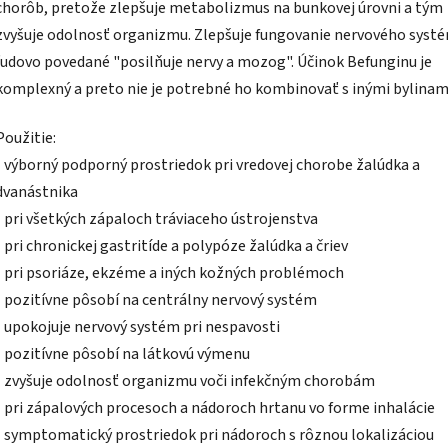
chorôb, pretože zlepšuje metabolizmus na bunkovej úrovni a tým
zvyšuje odolnosť organizmu. Zlepšuje fungovanie nervového syst
ľudovo povedané "posilňuje nervy a mozog". Účinok Befunginu je
komplexný a preto nie je potrebné ho kombinovať s inými bylinam
Použitie:
• výborný podporný prostriedok pri vredovej chorobe žalúdka a
dvanástnika
• pri všetkých zápaloch tráviaceho ústrojenstva
• pri chronickej gastritíde a polypóze žalúdka a čriev
• pri psoriáze, ekzéme a iných kožných problémoch
• pozitívne pôsobí na centrálny nervový systém
• upokojuje nervový systém pri nespavosti
• pozitívne pôsobí na látkovú výmenu
• zvyšuje odolnosť organizmu voči infekčným chorobám
• pri zápalových procesoch a nádoroch hrtanu vo forme inhalácie
• symptomatický prostriedok pri nádoroch s rôznou lokalizáciou