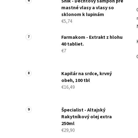
Shik - Dechtový šampón pre
mastné vlasy a vlasy so
sklonom k ​​lupinám
€5,74
Farmakom - Extrakt z hlohu
40 tabliet.
€7
Kapilár na srdce, krvný
obeh, 100 tbl
€16,49
Špecialist - Altajský
Rakytníkový olej extra
250ml
€29,90