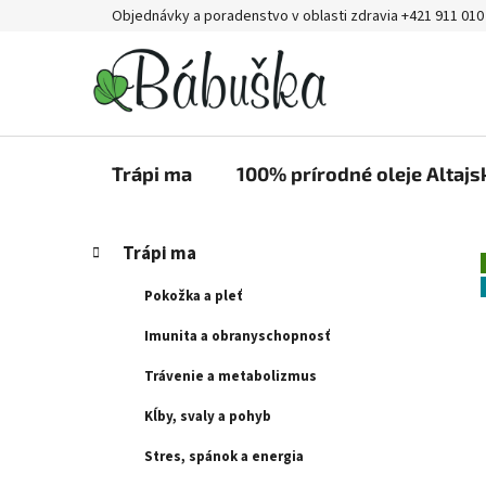
Prejsť
Objednávky a poradenstvo v oblasti zdravia +421 911 010
na
obsah
Trápi ma
100% prírodné oleje Altajs
B
K
Preskočiť
Trápi ma
a
kategórie
o
t
č
Pokožka a pleť
e
n
g
Imunita a obranyschopnosť
ý
ó
Trávenie a metabolizmus
p
r
i
a
Kĺby, svaly a pohyb
e
n
Stres, spánok a energia
e