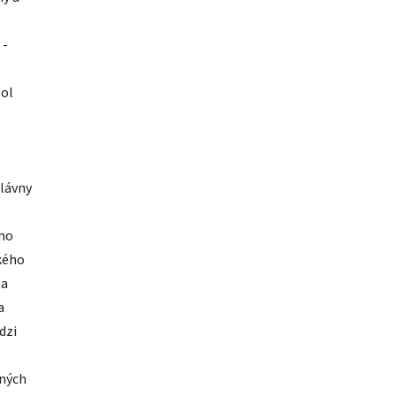
 -
bol
slávny
eho
ckého
 a
a
dzi
žných