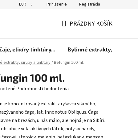
EUR
Prihlásenie
Registrácia
PRÁZDNY KOŠÍK
NÁKUPNÝ
KOŠÍK
čaje, elixíry tinktúry...
Bylinné extrakty, sirupy a 
é extrakty, sirupy a tinktúry
/
Befungin 100 ml.
ungin 100 ml.
rné
notené
Podrobnosti hodnotenia
enie
n je koncentrovaný extrakt z ryšavca šikmého,
tu
nazývaného čaga, lat. Innonotus Obliquus. Čaga
lavne na brezách, u nás málo, ale hojná je na Sibíri.
 obsahuje veľa aktívnych látok, polysacharidy,
u čagovú, steroidy, melanin, betaglukany, mangan,