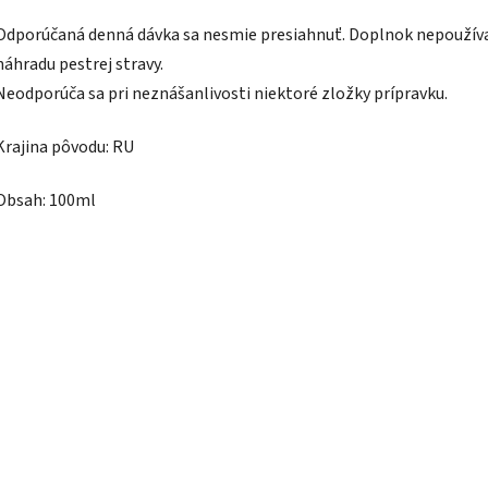
Odporúčaná denná dávka sa nesmie presiahnuť. Doplnok nepoužív
náhradu pestrej stravy.
Neodporúča sa pri neznášanlivosti niektoré zložky prípravku.
Krajina pôvodu: RU
Obsah: 100ml