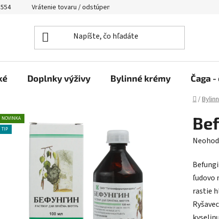
 554
Vrátenie tovaru / odstúpenie od zmluvy
ké
Doplnky výživy
Bylinné krémy
Čaga - 
Domov
/
Bylinn
Bef
NOVINKA
TIP
Prieme
Neohod
hodnot
Befungi
produk
ľudovo 
je
rastie h
0,0
Ryšavec
z
kyselin