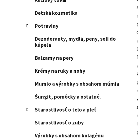
Akciový tovar
Detská kozmetika
Potraviny
Dezodoranty, mydlá, peny, soli do
kúpeľa
Balzamy na pery
Krémy na ruky a nohy
Mumio a výrobky s obsahom múmia
Šungit, pomôcky a ostatné.
Starostlivosť o telo a pleť
Starostlivosť o zuby
Výrobky s obsahom kolagénu