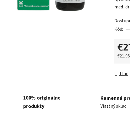
5
meď, dra
hviezdič
Dostup
Kód:
€2
€21,9
Jednot
Tlač
100% originálne
Kamenná pr
produkty
Vlastný sklad