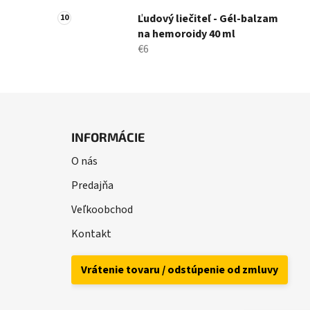
Ľudový liečiteľ - Gél-balzam
na hemoroidy 40 ml
€6
Z
á
INFORMÁCIE
p
O nás
ä
t
Predajňa
i
Veľkoobchod
e
Kontakt
Vrátenie tovaru / odstúpenie od zmluvy