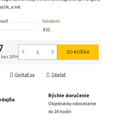
slík, a iné.
iek.
nosť
Skladom
631
7
DO KOŠÍKA
5 bez DPH
ková cena:
Opýtať sa
Zdieľať
Rýchle doručenie
edajňa
Objednávky odosielame
do 24 hodín