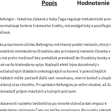
Popis
Hodnotenie
Befungin - tekutina získaná z huby Čaga reguluje metabolické proc
normalizuje funkcie tráviaceho traktu, má analgetický a posilňujúc
účinok.
Na priaznivom účinku Befunginu má hlavný podiel melanín, ktorý
podobnú molekulárnu štruktúru ako prirodzený melanín človeka v
a má preto možnosť bez prekážok preniknúť do štruktúry bunky a
tak na ňu blahodárny vplyv. Najlepší efekt býva dosiahnutý v
počiatočných štádiách onkologických ochorení. V pokročilejších
štádiách môže zastaviť ďalší rast novotvaru, mierni bolesť a zlepš
celkový stav chorého. Pri aplikácii Befunginu je veľmi vhodné, až ž
obmedziť príjem mäsitých a tučných potravín.
Skúsenosti ruského liečiteľstva po mnohé stáročia dali impulz k
vedeckému skúmaniu Čagy pri liečbe novotvarov. Rozsiahly základ