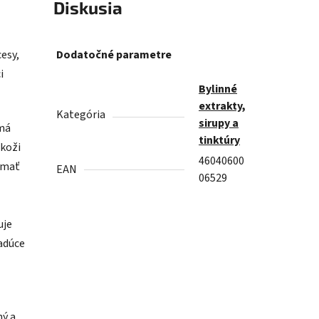
Diskusia
esy,
Dodatočné parametre
i
Bylinné
extrakty,
Kategória
sirupy a
 má
tinktúry
 koži
46040600
 mať
EAN
06529
uje
iadúce
ný a