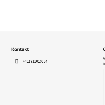
Kontakt
V
+421911010554
i