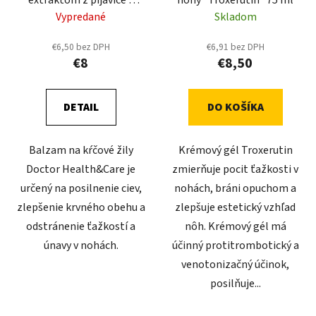
pagaštanu konského The
Vypredané
Skladom
Doctor, 75 ml
€6,50 bez DPH
€6,91 bez DPH
€8
€8,50
DETAIL
DO KOŠÍKA
Balzam na kŕčové žily
Krémový gél Troxerutin
Doctor Health&Care je
zmierňuje pocit ťažkosti v
určený na posilnenie ciev,
nohách, bráni opuchom a
zlepšenie krvného obehu a
zlepšuje estetický vzhľad
odstránenie ťažkostí a
nôh. Krémový gél má
únavy v nohách.
účinný protitrombotický a
venotonizačný účinok,
posilňuje...