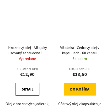
Hroznový olej - Altajský
Vitateka - Cédrový olej v
lisovaný za studena 100
kapsuliach - 60 kapsul
ml.,
Vypredané
Skladom
€10,49 bez DPH
€10,98 bez DPH
€12,90
€13,50
DETAIL
DO KOŠÍKA
Olej z hroznových jadierok,
Cédrový olej v kapsulách je