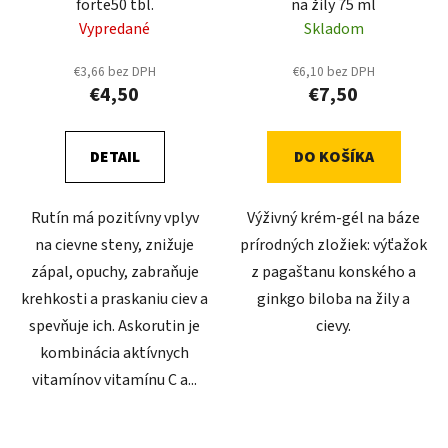
forte50 tbl.
na žily 75 ml
d
o
Vypredané
Skladom
u
v
k
€3,66 bez DPH
€6,10 bez DPH
t
€4,50
€7,50
o
v
DETAIL
DO KOŠÍKA
Rutín má pozitívny vplyv
Výživný krém-gél na báze
na cievne steny, znižuje
prírodných zložiek: výťažok
zápal, opuchy, zabraňuje
z pagaštanu konského a
krehkosti a praskaniu ciev a
ginkgo biloba na žily a
spevňuje ich. Askorutin je
cievy.
kombinácia aktívnych
vitamínov vitamínu C a...