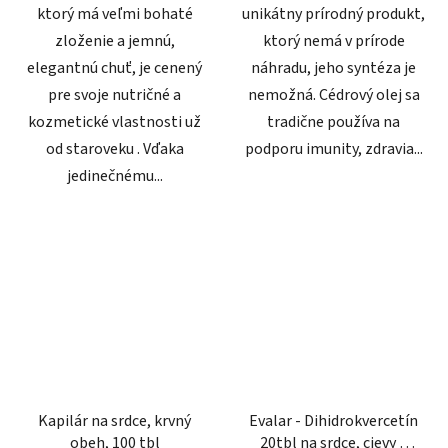
ktorý má veľmi bohaté
unikátny prírodný produkt,
zloženie a jemnú,
ktorý nemá v prírode
elegantnú chuť, je cenený
náhradu, jeho syntéza je
pre svoje nutričné a
nemožná. Cédrový olej sa
kozmetické vlastnosti už
tradične používa na
od staroveku . Vďaka
podporu imunity, zdravia...
jedinečnému...
Kapilár na srdce, krvný
Evalar - Dihidrokvercetín
obeh, 100 tbl
20tbl na srdce, cievy a