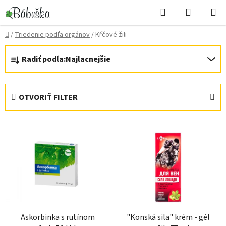
Prejsť
Hľadať
NÁKUP
na
KOŠÍK
obsah
Domov
/
Triedenie podľa orgánov
/
Kŕčové žili
R
Radiť podľa:
Najlacnejšie
a
d
e
OTVORIŤ FILTER
n
i
V
e
ý
p
p
r
i
o
s
d
p
u
r
k
Askorbinka s rutínom
"Konská sila" krém - gél
o
t