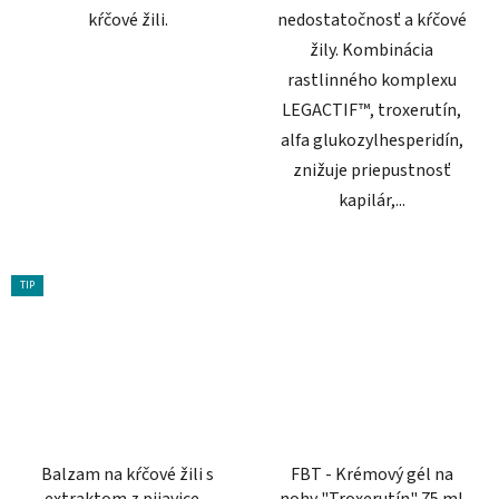
kŕčové žili.
nedostatočnosť a kŕčové
žily. Kombinácia
rastlinného komplexu
LEGACTIF™, troxerutín,
alfa glukozylhesperidín,
znižuje priepustnosť
kapilár,...
TIP
Balzam na kŕčové žili s
FBT - Krémový gél na
extraktom z pijavice a
nohy "Troxerutín" 75 ml