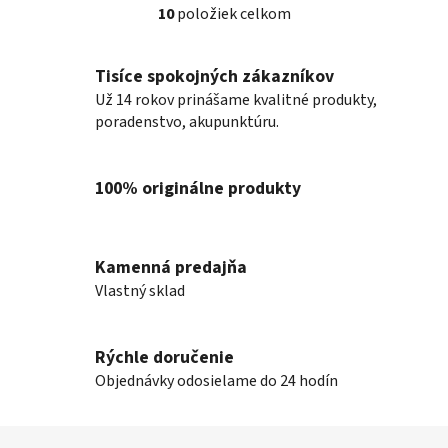
10
položiek celkom
O
v
l
Tisíce spokojných zákazníkov
á
Už 14 rokov prinášame kvalitné produkty,
d
poradenstvo, akupunktúru.
a
c
i
100% originálne produkty
e
p
r
v
Kamenná predajňa
k
Vlastný sklad
y
v
ý
Rýchle doručenie
p
Objednávky odosielame do 24 hodín
i
s
Z
u