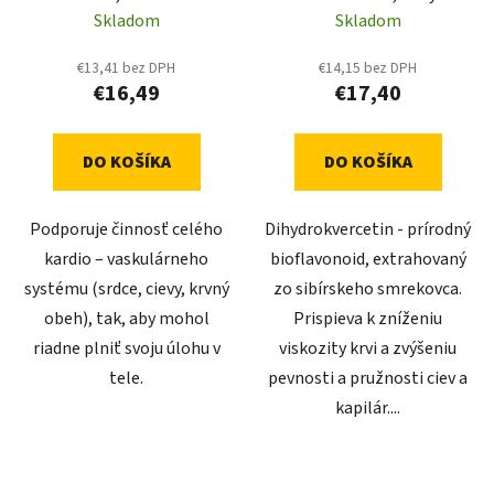
kapiláry
Skladom
Skladom
€13,41 bez DPH
€14,15 bez DPH
€16,49
€17,40
DO KOŠÍKA
DO KOŠÍKA
Podporuje činnosť celého
Dihydrokvercetin - prírodný
kardio – vaskulárneho
bioflavonoid, extrahovaný
systému (srdce, cievy, krvný
zo sibírskeho smrekovca.
obeh), tak, aby mohol
Prispieva k zníženiu
riadne plniť svoju úlohu v
viskozity krvi a zvýšeniu
tele.
pevnosti a pružnosti ciev a
kapilár....