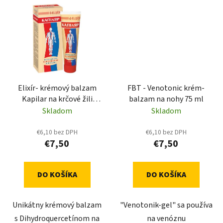
Elixír- krémový balzam
FBT - Venotonic krém-
Kapilar na krčové žili
balzam na nohy 75 ml
75ml
Skladom
Skladom
€6,10 bez DPH
€6,10 bez DPH
€7,50
€7,50
DO KOŠÍKA
DO KOŠÍKA
Unikátny krémový balzam
"Venotonik-gel" sa používa
s Dihydroquercetínom na
na venóznu