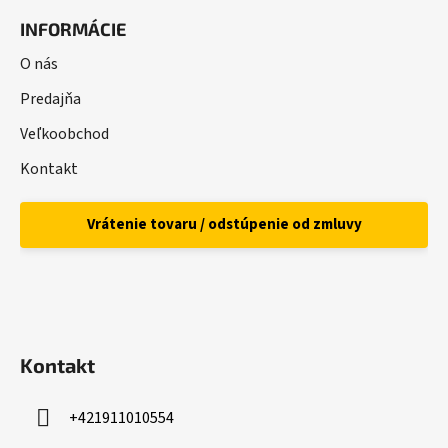
á
INFORMÁCIE
p
ä
O nás
t
Predajňa
i
Veľkoobchod
e
Kontakt
Vrátenie tovaru / odstúpenie od zmluvy
Kontakt
+421911010554