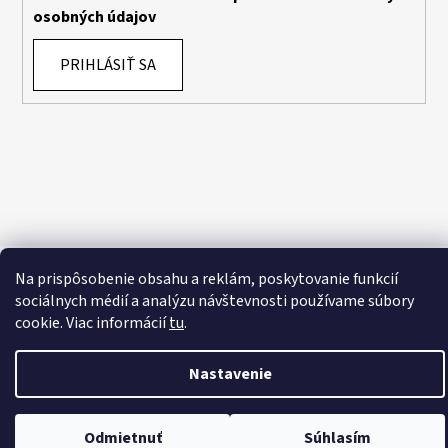
osobných údajov
PRIHLÁSIŤ SA
Vytvoril Shoptet
Na prispôsobenie obsahu a reklám, poskytovanie funkcií
Copyright 2026
Bábuška
. Všetky práva vyhradené.
Upraviť
sociálnych médií a analýzu návštevnosti používame súbory
nastavenie cookies
cookie. Viac informácií
tu
.
Nastavenie
Odmietnuť
Súhlasím