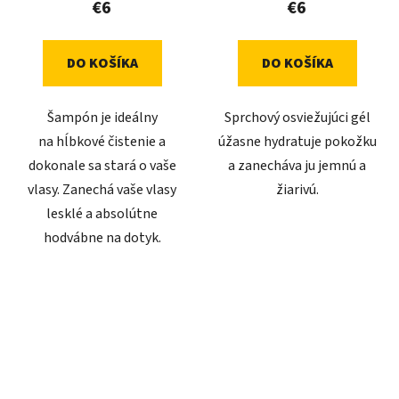
€6
€6
DO KOŠÍKA
DO KOŠÍKA
Šampón je ideálny
Sprchový osviežujúci gél
na hĺbkové čistenie a
úžasne hydratuje pokožku
dokonale sa stará o vaše
a zanecháva ju jemnú a
vlasy. Zanechá vaše vlasy
žiarivú.
lesklé a absolútne
hodvábne na dotyk.