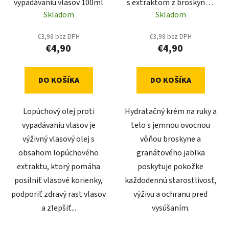
vypadávaniu vlasov 100ml
s extraktom z broskyne a
d
o
granátového jablka, 75
Skladom
Skladom
u
v
ml
k
€3,98 bez DPH
€3,98 bez DPH
t
€4,90
€4,90
o
v
DO KOŠÍKA
DO KOŠÍKA
Lopúchový olej proti
Hydratačný krém na ruky a
vypadávaniu vlasov je
telo s jemnou ovocnou
výživný vlasový olej s
vôňou broskyne a
obsahom lopúchového
granátového jablka
extraktu, ktorý pomáha
poskytuje pokožke
posilniť vlasové korienky,
každodennú starostlivosť,
podporiť zdravý rast vlasov
výživu a ochranu pred
a zlepšiť...
vysúšaním.