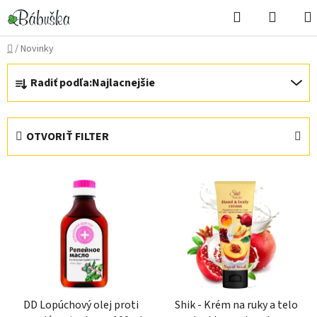
Prejsť
Hľadať
NÁKU
na
KOŠÍK
obsah
Domov
/
Novinky
R
Radiť podľa:
Najlacnejšie
a
d
e
OTVORIŤ FILTER
n
i
V
e
ý
p
p
r
i
o
s
d
p
u
r
k
DD Lopúchový olej proti
Shik - Krém na ruky a telo
o
t