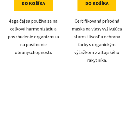
DO KOŠÍKA
DO KOŠÍKA
4aga čaj sa používa sa na
Certifikovaná prírodná
celkovú harmonizáciu a
maska na vlasy vyživujúca
povzbudenie organizmu a
starostlivosť a ochrana
na posilnenie
farby s organickým
obranyschopnosti.
výťažkom z altajského
rakytníka.