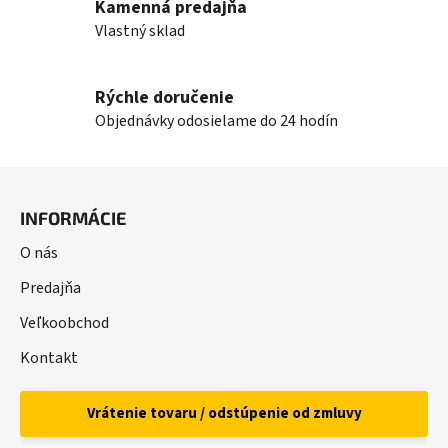
Kamenná predajňa
ý
Vlastný sklad
p
i
s
Rýchle doručenie
u
Objednávky odosielame do 24 hodín
Z
á
INFORMÁCIE
p
ä
O nás
t
Predajňa
i
Veľkoobchod
e
Kontakt
Vrátenie tovaru / odstúpenie od zmluvy