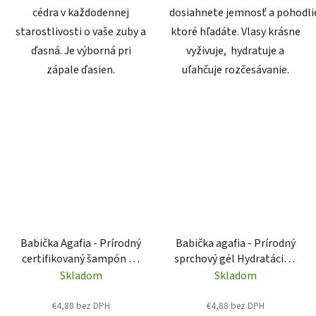
cédra v každodennej
dosiahnete jemnosť a pohodlie
starostlivosti o vaše zuby a
ktoré hľadáte. Vlasy krásne
ďasná. Je výborná pri
vyživuje, hydratuje a
zápale ďasien.
uľahčuje rozčesávanie.
Babička Agafia - Prírodný
Babička agafia - Prírodný
certifikovaný šampón na
sprchový gél Hydratácia a
hĺbkovú starostlivosť o
sviežosť 260ml
Skladom
Skladom
vlasy 260 ml
€4,88 bez DPH
€4,88 bez DPH