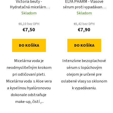
Victoria beuty -
ELFA PHARM - Vlasové
Hydratačná micelárna
sérum proti vypadávaniu
voda s kyselinou
vlasov s lopúchovým
Skladom
Skladom
hyalurónovou, 350 ml
olejom 100 ml
€6,10 bez DPH
€6,42 bez DPH
€7,50
€7,90
DO KOŠÍKA
DO KOŠÍKA
Micelárna voda je
Intenzívne bezoplachové
neodmysliteľným krokom
sérum s lopúchovým
pri odličovaní pleti.
olejom je určené pre
Micelárna voda s Aloe vera
oslabené vlasy so sklonom
a kyselinou hyalúronovou
k vypadávaniu.
dokonale odstraňuje
make-up, čistí ,...