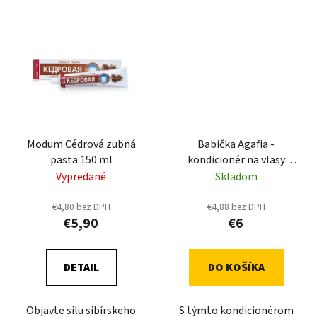
Modum Cédrová zubná
Babička Agafia -
pasta 150 ml
kondicionér na vlasy
výživa a hydratácia 260ml
Vypredané
Skladom
€4,80 bez DPH
€4,88 bez DPH
€5,90
€6
DETAIL
DO KOŠÍKA
Objavte silu sibírskeho
S týmto kondicionérom