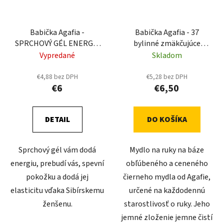
Babička Agafia -
Babička Agafia - 37
SPRCHOVÝ GÉL ENERGIA
bylinné zmäkčujúce
A TÓN 260ml
čierne tekuté mydlo na
Vypredané
Skladom
ruky 500ml
€4,88 bez DPH
€5,28 bez DPH
€6
€6,50
DETAIL
DO KOŠÍKA
Sprchový gél vám dodá
Mydlo na ruky na báze
energiu, prebudí vás, spevní
obľúbeného a ceneného
pokožku a dodá jej
čierneho mydla od Agafie,
elasticitu vďaka Sibírskemu
určené na každodennú
ženšenu.
starostlivosť o ruky. Jeho
jemné zloženie jemne čistí