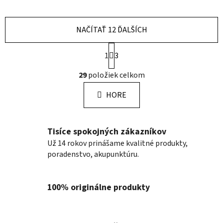
NAČÍTAŤ 12 ĎALŠÍCH
S
1
3
t
r
O
29
položiek celkom
á
v
n
l
k
HORE
á
o
d
v
a
a
Tisíce spokojných zákazníkov
n
c
i
i
Už 14 rokov prinášame kvalitné produkty,
e
e
poradenstvo, akupunktúru.
p
r
100% originálne produkty
v
k
y
v