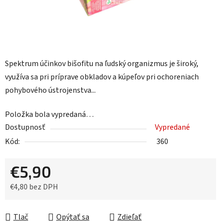
Spektrum účinkov bišofitu na ľudský organizmus je široký,
využíva sa pri príprave obkladov a kúpeľov pri ochoreniach
pohybového ústrojenstva...
Položka bola vypredaná…
Dostupnosť
Vypredané
Kód:
360
€5,90
€4,80 bez DPH
Jednotková cena:
Tlač
Opýtať sa
Zdieľať