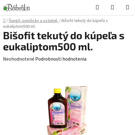
Prejsť
Hľadať
NÁKUP
na
KOŠÍK
obsah
Domov
/
Šungit, pomôcky a ostatné.
/
Bišofit tekutý do kúpeľa s
eukaliptom500 ml.
Bišofit tekutý do kúpeľa s
eukaliptom500 ml.
Priemerné
Neohodnotené
Podrobnosti hodnotenia
hodnotenie
produktu
je
0,0
z
5
hviezdičiek.