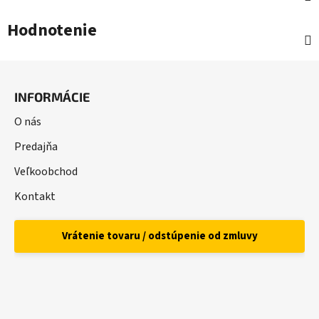
Hodnotenie
Z
á
INFORMÁCIE
p
ä
O nás
t
Predajňa
i
Veľkoobchod
e
Kontakt
Vrátenie tovaru / odstúpenie od zmluvy