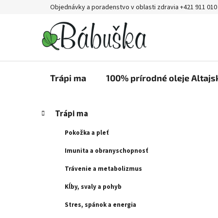
Prejsť
Objednávky a poradenstvo v oblasti zdravia +421 911 010
na
obsah
Trápi ma
100% prírodné oleje Altajs
B
K
Preskočiť
Trápi ma
a
kategórie
o
t
č
Pokožka a pleť
e
n
g
Imunita a obranyschopnosť
ý
ó
Trávenie a metabolizmus
p
r
i
a
Kĺby, svaly a pohyb
e
n
Stres, spánok a energia
e