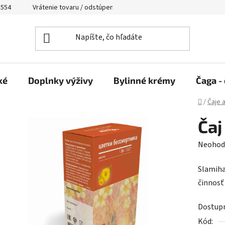
 554
Vrátenie tovaru / odstúpenie od zmluvy
ké
Doplnky výživy
Bylinné krémy
Čaga - 
Domov
/
Čaje 
Čaj
Prieme
Neohod
hodnot
Slamiha
produk
činnosť
je
0,0
Dostup
z
Kód: