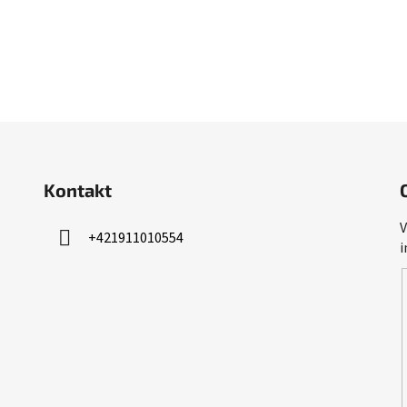
Kontakt
V
+421911010554
i