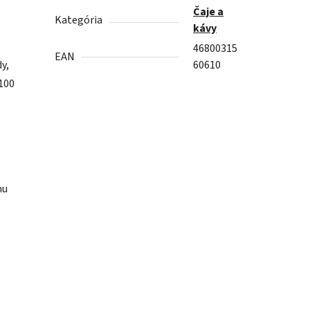
Čaje a
Kategória
kávy
46800315
EAN
y,
60610
(100
hu