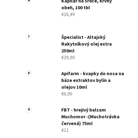
Kapilár na srdce, krvný
obeh, 100 tbl
€16,49
Špecialist - Altajský
Rakytníkový olej extra
250ml
€29,90
Apifarm - kvapky do nosa na
báze extraktov bylín a
olejov 10ml
€6,90
FBT - hrejivý balzam
Muchomor -(Muchotrávka
červená) 75ml
€11