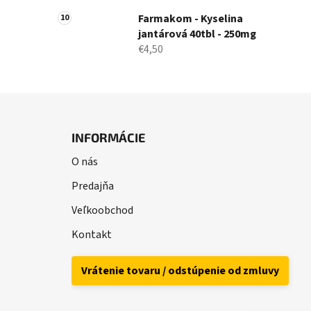
Farmakom - Kyselina
jantárová 40tbl - 250mg
€4,50
Z
á
INFORMÁCIE
p
O nás
ä
t
Predajňa
i
Veľkoobchod
e
Kontakt
Vrátenie tovaru / odstúpenie od zmluvy