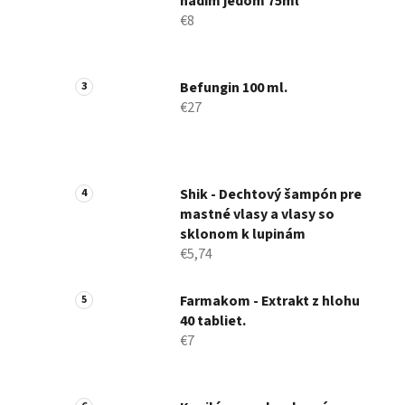
hadím jedom 75ml
€8
Befungin 100 ml.
€27
Shik - Dechtový šampón pre
mastné vlasy a vlasy so
sklonom k ​​lupinám
€5,74
Farmakom - Extrakt z hlohu
40 tabliet.
€7