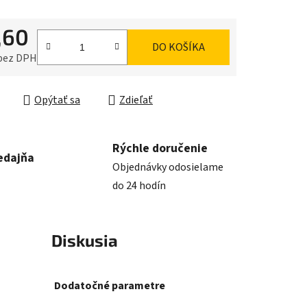
iek.
,60
DO KOŠÍKA
 bez DPH
ková cena:
Opýtať sa
Zdieľať
Rýchle doručenie
edajňa
Objednávky odosielame
do 24 hodín
Diskusia
Dodatočné parametre