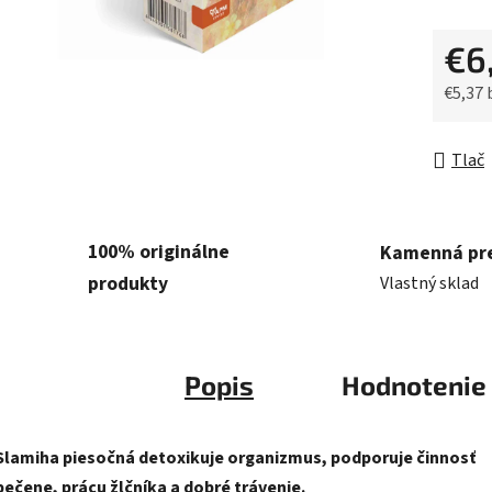
5
hviezdič
€6
€5,37
Jednot
Tlač
100% originálne
Kamenná pr
produkty
Vlastný sklad
Popis
Hodnotenie
Slamiha piesočná detoxikuje organizmus, podporuje činnosť
pečene, prácu žlčníka a dobré trávenie.