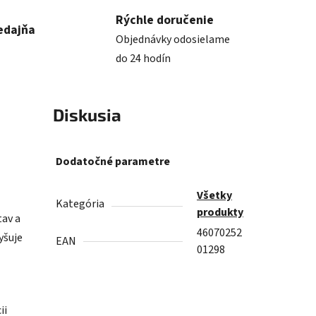
Rýchle doručenie
edajňa
Objednávky odosielame
do 24 hodín
Diskusia
VÁ
Dodatočné parametre
Všetky
Kategória
produkty
tav a
46070252
yšuje
EAN
01298
ii