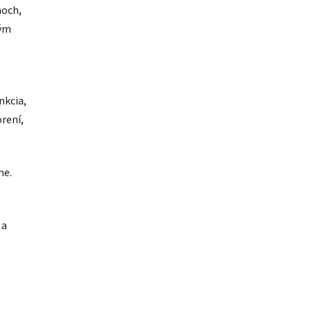
noch,
ným
nkcia,
rení,
ne.
 a
.
o