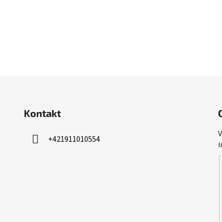
Kontakt
V
+421911010554
i