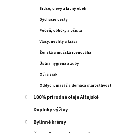
e
l
Srdce, cievy a krvný obeh
Dýchacie cesty
Pečeň, obličky a očista
Vlasy, nechty a krása
Ženská a mužská rovnováha
Ústna hygiena a zuby
Oči a zrak
Oddych, masáž a domáca starostlivosť
100% prírodné oleje Altajské
Doplnky výživy
Bylinné krémy