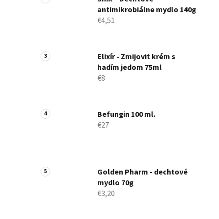
antimikrobiálne mydlo 140g
€4,51
Elixír - Zmijovit krém s
hadím jedom 75ml
€8
Befungin 100 ml.
€27
Golden Pharm - dechtové
mydlo 70g
€3,20