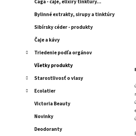
Čaga - čaje, elixíry tinktúry...
Bylinné extrakty, sirupy a tinktúry
Sibírsky céder - produkty
Čaje a kávy
Triedenie podľa orgánov
Všetky produkty
Starostlivosť o vlasy
Ecolatier
Victoria Beauty
Novinky
Deodoranty