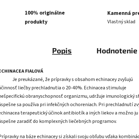
100% originálne
Kamenná pr
produkty
Vlastný sklad
Popis
Hodnotenie
ECHINACEA FIALO
Je preukázané, že prípravky s obsahom echinacey zvyšujú
účinnosť liečby prechladnutia o 20-40%. Echinacea stimuluje
nešpecifickú obranyschopnosť organizmu, udržuje imunologický s
úspešne sa používa pri infekčných ochoreniach. Pri prechladnutí zv
echinacea terapeutický účinok antibiotík a iných liekov a možno ju
úspešne zaradiť do komplexných liečebných programov.
Prípravky na báze echinacey si získali svoju obľubu vďaka kombinác