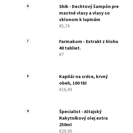
Shik - Dechtový šampón pre
mastné vlasy a vlasy so
sklonom k ​​lupinám
€5,74
Farmakom - Extrakt z hlohu
40 tabliet.
€7
Kapilár na srdce, krvný
obeh, 100 tbl
€16,49
Špecialist - Altajský
Rakytníkový olej extra
250ml
€29,90