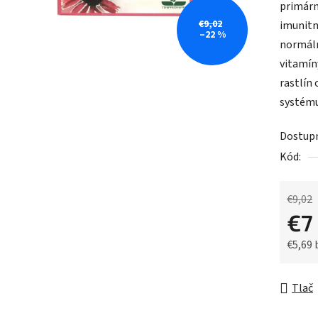
primárn
je
€9,02
imunitn
0,0
–22 %
normáln
z
vitamín
5
rastlín
hviezdič
systému
Dostup
Kód:
€9,02
€7
€5,69
Jednot
Tlač