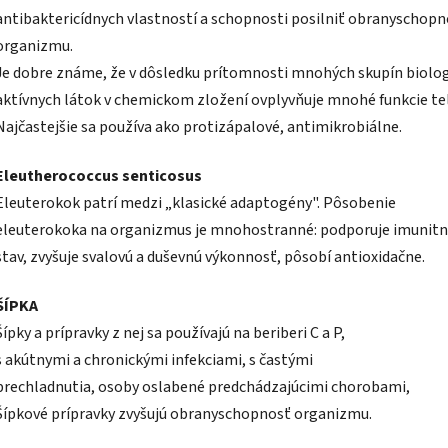
antibaktericídnych vlastností a schopnosti posilniť obranyschopn
organizmu.
Je dobre známe, že v dôsledku prítomnosti mnohých skupín biolo
aktívnych látok v chemickom zložení ovplyvňuje mnohé funkcie tel
Najčastejšie sa používa ako protizápalové, antimikrobiálne.
Eleutherococcus senticosus
Eleuterokok patrí medzi „klasické adaptogény". Pôsobenie
eleuterokoka na organizmus je mnohostranné: podporuje imunitn
stav, zvyšuje svalovú a duševnú výkonnosť, pôsobí antioxidačne.
ŠÍPKA
Šípky a prípravky z nej sa používajú na beriberi C a P,
s akútnymi a chronickými infekciami, s častými
prechladnutia, osoby oslabené predchádzajúcimi chorobami,
Šípkové prípravky zvyšujú obranyschopnosť organizmu.