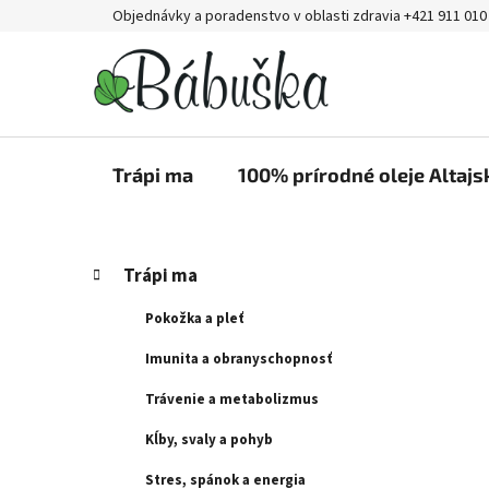
Prejsť
Objednávky a poradenstvo v oblasti zdravia +421 911 010
na
obsah
Trápi ma
100% prírodné oleje Altajs
B
K
Preskočiť
Trápi ma
a
kategórie
o
t
č
Pokožka a pleť
e
n
g
Imunita a obranyschopnosť
ý
ó
Trávenie a metabolizmus
p
r
i
a
Kĺby, svaly a pohyb
e
n
Stres, spánok a energia