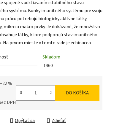
e spojené s udržiavaním stabilného stavu
ého systému. Bunky imunitného systému pre svoju
u prácu potrebujú biologicky aktívne látky,
y, mikro a makro prvky. Je dokázané, že množstvo
 obsahuje látky, ktoré podporujú stav imunitného
iek.
. Na prvom mieste v tomto rade je echinacea.
nosť
Skladom
1460
–22 %
DO KOŠÍKA
 bez DPH
ková cena:
Opýtať sa
Zdieľať