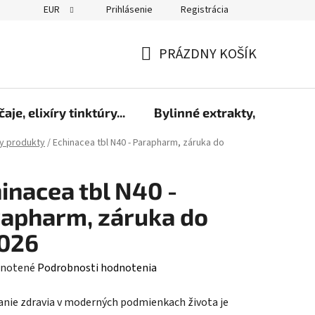
EUR
Prihlásenie
Registrácia
PRÁZDNY KOŠÍK
NÁKUPNÝ
KOŠÍK
čaje, elixíry tinktúry...
Bylinné extrakty, sirupy a 
y produkty
/
Echinacea tbl N40 - Parapharm, záruka do
inacea tbl N40 -
apharm, záruka do
2026
rné
notené
Podrobnosti hodnotenia
enie
anie zdravia v moderných podmienkach života je
tu