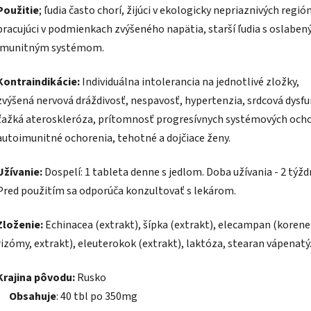
Použitie
; ľudia často chorí, žijúci v ekologicky nepriaznivých regió
pracujúci v podmienkach zvýšeného napätia, starší ľudia s oslabe
imunitným systémom.
Kontraindikácie:
Individuálna intolerancia na jednotlivé zložky,
zvýšená nervová dráždivosť, nespavosť, hypertenzia, srdcová dysfu
ťažká ateroskleróza, prítomnosť progresívnych systémových ocho
autoimunitné ochorenia, tehotné a dojčiace ženy.
Užívanie:
Dospelí: 1 tableta denne s jedlom. Doba užívania - 2 týžd
Pred použitím sa odporúča konzultovať s lekárom.
Zloženie:
Echinacea (extrakt), šípka (extrakt), elecampan (korene
rizómy, extrakt), eleuterokok (extrakt), laktóza, stearan vápenatý
Krajina pôvodu:
Rusk
Obsahuje
: 40 tbl po 350mg