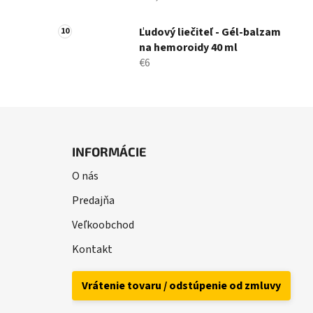
Ľudový liečiteľ - Gél-balzam
na hemoroidy 40 ml
€6
Z
á
INFORMÁCIE
p
O nás
ä
t
Predajňa
i
Veľkoobchod
e
Kontakt
Vrátenie tovaru / odstúpenie od zmluvy