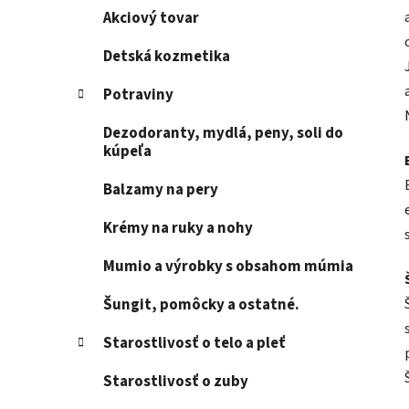
Akciový tovar
Detská kozmetika
Potraviny
Dezodoranty, mydlá, peny, soli do
kúpeľa
Balzamy na pery
Krémy na ruky a nohy
Mumio a výrobky s obsahom múmia
Šungit, pomôcky a ostatné.
Starostlivosť o telo a pleť
Starostlivosť o zuby