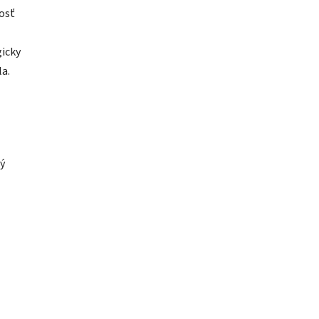
osť
gicky
a.
ý