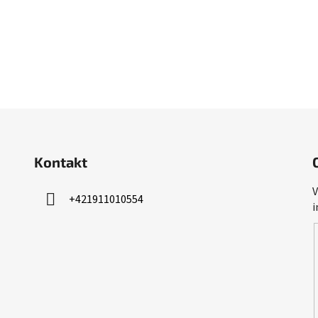
Kontakt
V
+421911010554
i