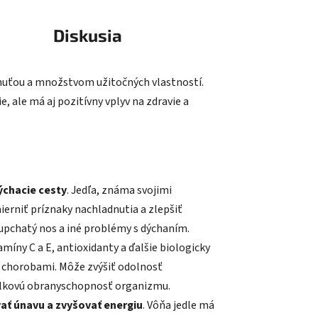
Diskusia
chuťou a množstvom užitočných vlastností.
e, ale má aj pozitívny vplyv na zdravie a
ýchacie cesty
. Jedľa, známa svojimi
erniť príznaky nachladnutia a zlepšiť
 upchatý nos a iné problémy s dýchaním.
amíny C a E, antioxidanty a ďalšie biologicky
 a chorobami. Môže zvýšiť odolnosť
lkovú obranyschopnosť organizmu.
ať únavu a zvyšovať energiu
. Vôňa jedle má