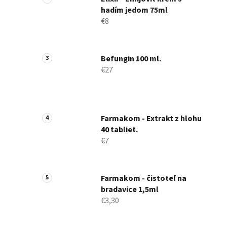
hadím jedom 75ml
€8
Befungin 100 ml.
€27
Farmakom - Extrakt z hlohu
40 tabliet.
€7
Farmakom - čistoteľ na
bradavice 1,5ml
€3,30