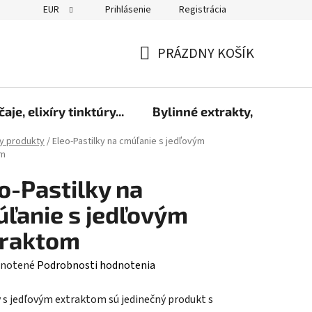
EUR
Prihlásenie
Registrácia
PRÁZDNY KOŠÍK
NÁKUPNÝ
KOŠÍK
čaje, elixíry tinktúry...
Bylinné extrakty, sirupy a 
y produkty
/
Eleo-Pastilky na cmúľanie s jedľovým
om
o-Pastilky na
ľanie s jedľovým
traktom
rné
notené
Podrobnosti hodnotenia
enie
y s jedľovým extraktom sú jedinečný produkt s
tu