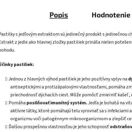
Popis
Hodnotenie
Pastilky s jedľovým extraktom sú jedinečný produkt s jedinečnou 
Extrakt z jedle ako hlavnej zložky pastiliek prináša nielen potešeni
pohodu.
Účinky pastiliek:
Jednou z hlavných výhod pastiliek je jeho pozitívny vplyv na
d
antiseptickými a protizápalovými vlastnosťami, pomáha zmi
priechodnosť dýchacích ciest. Môže pomôcť zmierniť kašeľ ,
Pomáha
posilňovať imunitný systém.
Jedľa je bohatá na vit
aktívne látky, ktoré pomáhajú telu vyrovnať sa s infekciami
organizmu voči patogénnym mikroorganizmom a zlepšiť ce
Ďalšou prospešnou vlastnosťou je jeho schopnosť
odstraňov