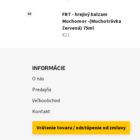
FBT - hrejivý balzam
Muchomor -(Muchotrávka
červená) 75ml
€11
Z
á
INFORMÁCIE
p
O nás
ä
t
Predajňa
i
Veľkoobchod
e
Kontakt
Vrátenie tovaru / odstúpenie od zmluvy