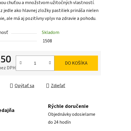
nou chuťou a množstvom užitočných vlastností.
z jedle ako hlavnej zložky pastiliek prináša nielen
e, ale má aj pozitívny vplyv na zdravie a pohodu.
nosť
Skladom
iek.
1508
,50
DO KOŠÍKA
 bez DPH
ková cena:
Opýtať sa
Zdieľať
Rýchle doručenie
edajňa
Objednávky odosielame
do 24 hodín