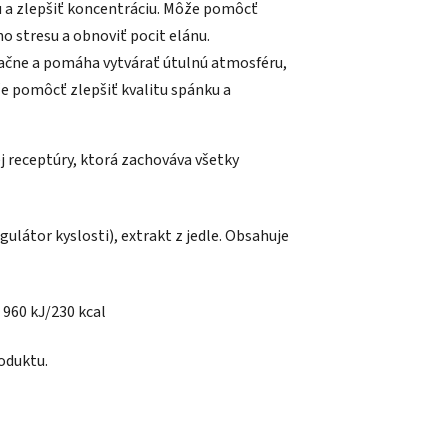
u a zlepšiť koncentráciu. Môže pomôcť
o stresu a obnoviť pocit elánu.
xačne a pomáha vytvárať útulnú atmosféru,
e pomôcť zlepšiť kvalitu spánku a
j receptúry, ktorá zachováva všetky
egulátor kyslosti), extrakt z jedle. Obsahuje
 960 kJ/230 kcal
roduktu.