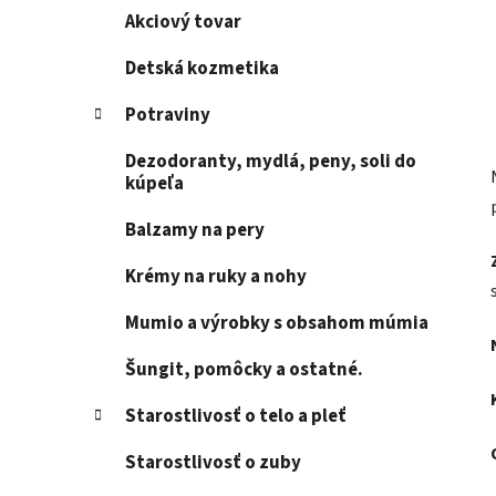
Akciový tovar
Detská kozmetika
Potraviny
Dezodoranty, mydlá, peny, soli do
kúpeľa
Balzamy na pery
Krémy na ruky a nohy
Mumio a výrobky s obsahom múmia
Šungit, pomôcky a ostatné.
Starostlivosť o telo a pleť
Starostlivosť o zuby