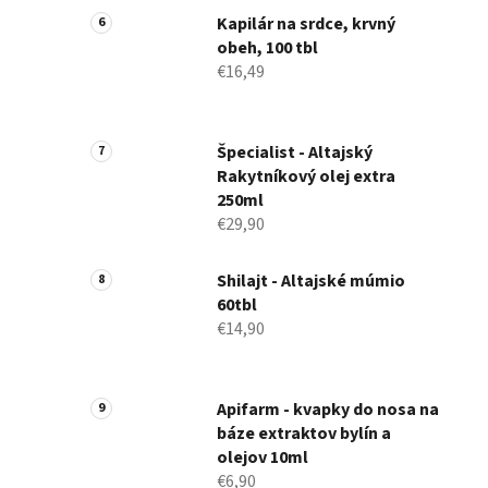
Kapilár na srdce, krvný
obeh, 100 tbl
€16,49
Špecialist - Altajský
Rakytníkový olej extra
250ml
€29,90
Shilajt - Altajské múmio
60tbl
€14,90
Apifarm - kvapky do nosa na
báze extraktov bylín a
olejov 10ml
€6,90