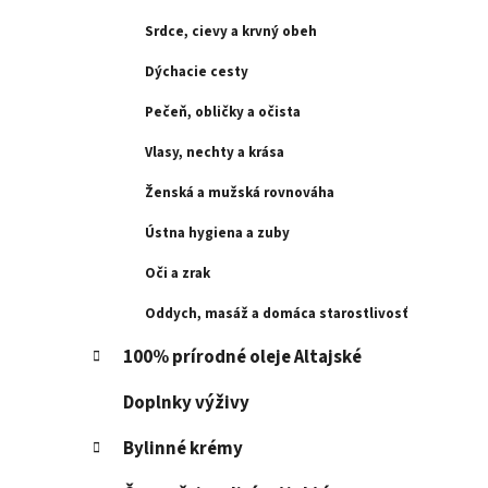
e
l
Srdce, cievy a krvný obeh
Dýchacie cesty
Pečeň, obličky a očista
Vlasy, nechty a krása
Ženská a mužská rovnováha
Ústna hygiena a zuby
Oči a zrak
Oddych, masáž a domáca starostlivosť
100% prírodné oleje Altajské
Doplnky výživy
Bylinné krémy