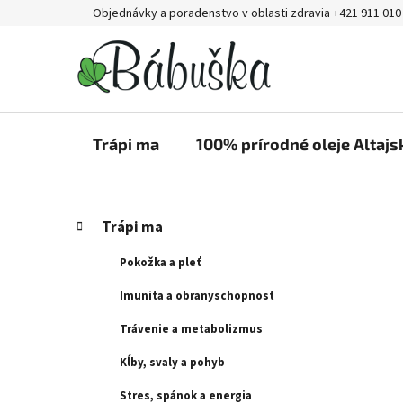
Prejsť
Objednávky a poradenstvo v oblasti zdravia +421 911 010
na
obsah
Trápi ma
100% prírodné oleje Altajs
B
K
Preskočiť
Trápi ma
a
kategórie
o
t
č
Pokožka a pleť
e
n
g
Imunita a obranyschopnosť
ý
ó
Trávenie a metabolizmus
p
r
i
a
Kĺby, svaly a pohyb
e
n
Stres, spánok a energia