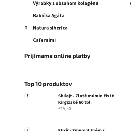
Výrobky s obsahom kolagénu
Babička Agáta
Natura siberica
Cafe mimi
Prijímame online platby
Top 10 produktov
Shilajt - Zlaté múmio čisté
Kirgizské 60 tbl.
€15,50
Elixír - Zmijovit krém s