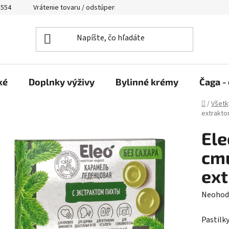
 554
Vrátenie tovaru / odstúpenie od zmluvy
ké
Doplnky výživy
Bylinné krémy
Čaga - 
Domov
/
Všetk
extrakt
Ele
cmú
ex
Prieme
Neohod
hodnot
Pastilk
produk