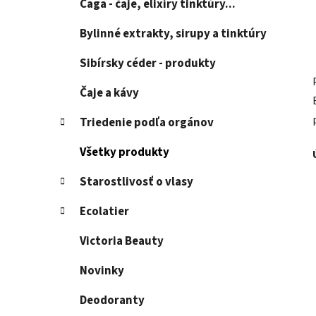
Čaga - čaje, elixíry tinktúry...
Bylinné extrakty, sirupy a tinktúry
Sibírsky céder - produkty
Čaje a kávy
Triedenie podľa orgánov
Všetky produkty
Starostlivosť o vlasy
Ecolatier
Victoria Beauty
Novinky
Deodoranty