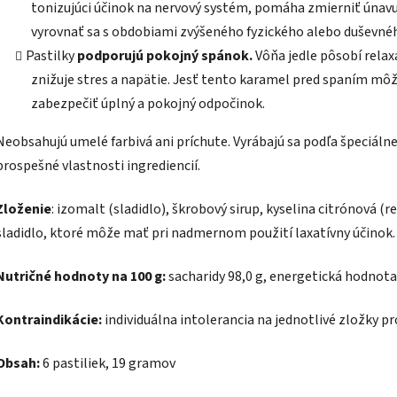
tonizujúci účinok na nervový systém, pomáha zmierniť únav
vyrovnať sa s obdobiami zvýšeného fyzického alebo duševnéh
Pastilky
podporujú pokojný spánok.
Vôňa jedle pôsobí rela
znižuje stres a napätie. Jesť tento karamel pred spaním môž
zabezpečiť úplný a pokojný odpočinok.
Neobsahujú umelé farbivá ani príchute. Vyrábajú sa podľa špeciálne
prospešné vlastnosti ingrediencií.
Zloženie
: izomalt (sladidlo), škrobový sirup, kyselina citrónová (r
sladidlo, ktoré môže mať pri nadmernom použití laxatívny účinok.
Nutričné ​​hodnoty na 100 g:
sacharidy 98,0 g, energetická hodnota
Kontraindikácie:
individuálna intolerancia na jednotlivé zložky p
Obsah:
6 pastiliek, 19 gramov