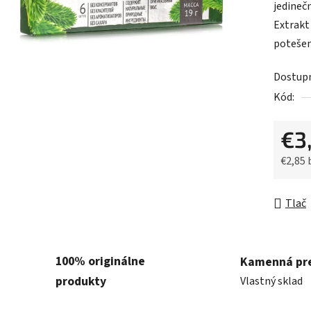
jedineč
je
Extrakt 
0,0
potešeni
z
5
Dostup
hviezdič
Kód:
€3
€2,85
Jednot
Tlač
100% originálne
Kamenná pr
produkty
Vlastný sklad