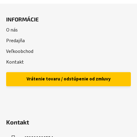
Z
á
INFORMÁCIE
p
ä
O nás
t
Predajňa
i
Veľkoobchod
e
Kontakt
Vrátenie tovaru / odstúpenie od zmluvy
Kontakt