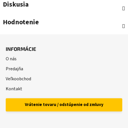
Diskusia
Hodnotenie
Z
á
INFORMÁCIE
p
ä
O nás
t
Predajňa
i
Veľkoobchod
e
Kontakt
Vrátenie tovaru / odstúpenie od zmluvy