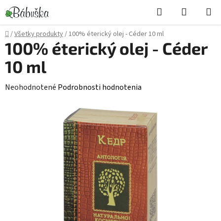
Prejsť
Hľadať
NÁKUP
na
KOŠÍK
obsah
Domov
/
Všetky produkty
/
100% éterický olej - Céder 10 ml
100% éterický olej - Céder
10 ml
Priemerné
Neohodnotené
Podrobnosti hodnotenia
hodnotenie
produktu
je
0,0
z
5
hviezdičiek.