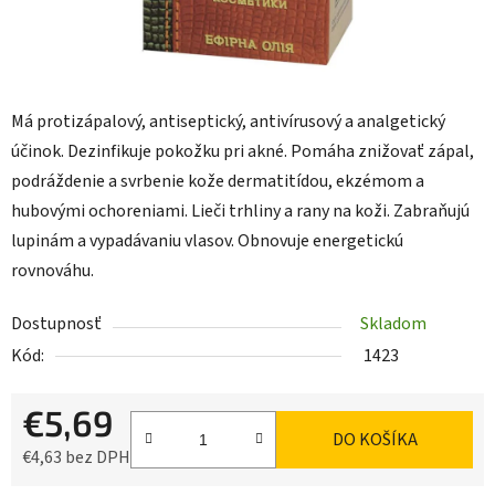
Má protizápalový, antiseptický, antivírusový a analgetický
účinok. Dezinfikuje pokožku pri akné. Pomáha znižovať zápal,
podráždenie a svrbenie kože dermatitídou, ekzémom a
hubovými ochoreniami. Lieči trhliny a rany na koži. Zabraňujú
lupinám a vypadávaniu vlasov. Obnovuje energetickú
rovnováhu.
Dostupnosť
Skladom
Kód:
1423
€5,69
DO KOŠÍKA
€4,63 bez DPH
Jednotková cena: