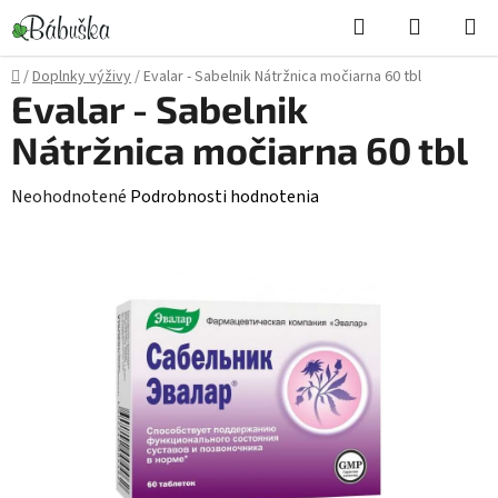
Prejsť
Hľadať
NÁKUP
na
KOŠÍK
obsah
Domov
/
Doplnky výživy
/
Evalar - Sabelnik Nátržnica močiarna 60 tbl
Evalar - Sabelnik
Nátržnica močiarna 60 tbl
Priemerné
Neohodnotené
Podrobnosti hodnotenia
hodnotenie
produktu
je
0,0
z
5
hviezdičiek.