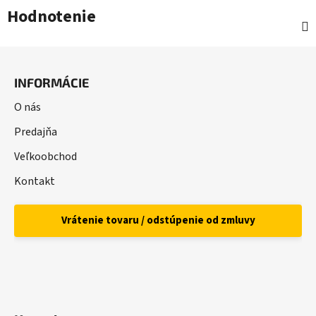
Hodnotenie
Z
á
INFORMÁCIE
p
ä
O nás
t
Predajňa
i
Veľkoobchod
e
Kontakt
Vrátenie tovaru / odstúpenie od zmluvy