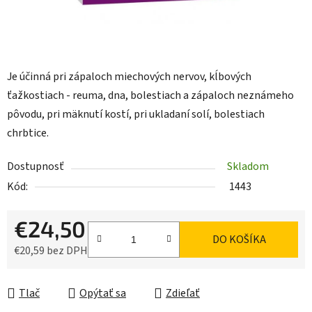
Je účinná pri zápaloch miechových nervov, kĺbových
ťažkostiach - reuma, dna, bolestiach a zápaloch neznámeho
pôvodu, pri mäknutí kostí, pri ukladaní solí, bolestiach
chrbtice.
Dostupnosť
Skladom
Kód:
1443
€24,50
DO KOŠÍKA
€20,59 bez DPH
Jednotková cena:
Tlač
Opýtať sa
Zdieľať