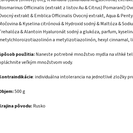
Rosmarinus Officinalis (extrakt z listov Au & Citrus) Pomaranč) 
Ovocný extrakt & Emblica Officinalis Ovocný extrakt, Aqua & Penty
Močovina & Kyselina citrónová & Hydroxid sodný & Maltóza & Sodi
Trehalóza & Alantoin Hyaluronát sodný a glukóza, parfum, kyselin
metylchloroizotiazolinón a metylizotiazolinón, hexyl cinnamal, li
Spôsob použitia:
Naneste potrebné množstvo mydla na vlhké telo 
opláchnite veľkým množstvom vody.
Kontraindikácie
: individuálna intolerancia na jednotlivé zložky p
Objem:
500 g
Krajina pôvodu:
Rusko