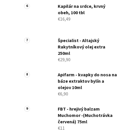
Kapilár na srdce, krvný
obeh, 100 tbl
€16,49
Špecialist - Altajský
Rakytníkový olej extra
250ml
€29,90
Apifarm - kvapky do nosa na
báze extraktov bylín a
olejov 10ml
€6,90
FBT - hrejivý balzam
Muchomor -(Muchotrávka
červená) 75ml
€11