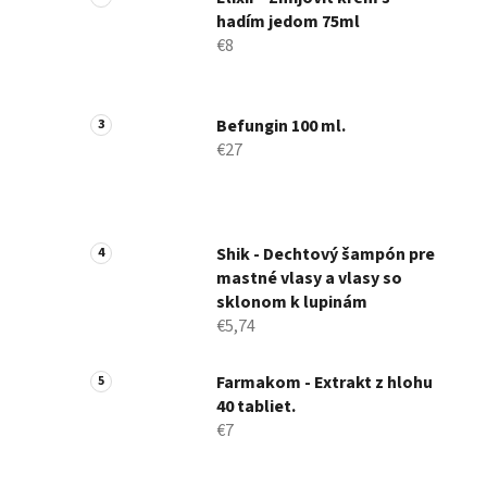
hadím jedom 75ml
€8
Befungin 100 ml.
€27
Shik - Dechtový šampón pre
mastné vlasy a vlasy so
sklonom k ​​lupinám
€5,74
Farmakom - Extrakt z hlohu
40 tabliet.
€7