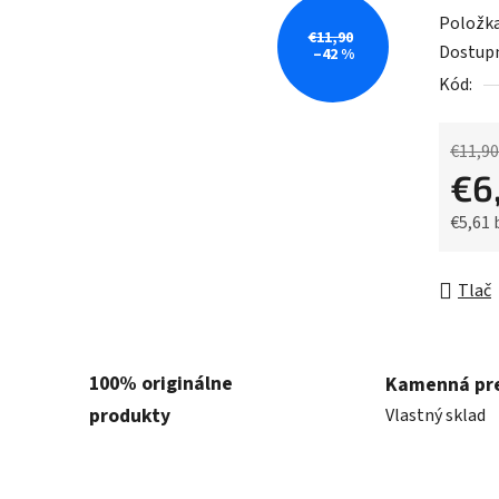
0,0
Položk
z
€11,90
Dostup
–42 %
5
Kód:
hviezdič
€11,90
€6
€5,61
Jednot
Tlač
100% originálne
Kamenná pr
produkty
Vlastný sklad