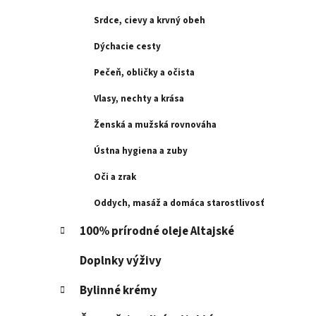
e
l
Srdce, cievy a krvný obeh
Dýchacie cesty
Pečeň, obličky a očista
Vlasy, nechty a krása
Ženská a mužská rovnováha
Ústna hygiena a zuby
Oči a zrak
Oddych, masáž a domáca starostlivosť
100% prírodné oleje Altajské
Doplnky výživy
Bylinné krémy