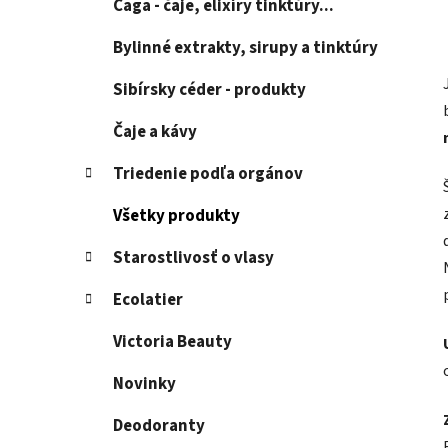
Čaga - čaje, elixíry tinktúry...
Bylinné extrakty, sirupy a tinktúry
Sibírsky céder - produkty
Čaje a kávy
Triedenie podľa orgánov
Všetky produkty
Starostlivosť o vlasy
Ecolatier
Victoria Beauty
Novinky
Deodoranty