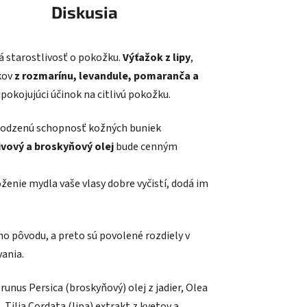
Diskusia
á starostlivosť o pokožku.
Výťažok z lipy
,
žkov
z rozmarínu, levandule, pomaranča a
okojujúci účinok na citlivú pokožku.
irodzenú schopnosť kožných buniek
ivový a broskyňový olej
bude cenným
nie mydla vaše vlasy dobre vyčistí, dodá im
ho pôvodu, a preto sú povolené rozdiely v
vania.
runus Persica (broskyňový) olej z jadier, Olea
 Tilia Cordata (lipa) extrakt z kvetov a