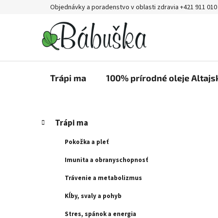
Prejsť
Objednávky a poradenstvo v oblasti zdravia +421 911 010
na
obsah
Trápi ma
100% prírodné oleje Altajs
B
K
Preskočiť
Trápi ma
a
kategórie
o
t
č
Pokožka a pleť
e
n
g
Imunita a obranyschopnosť
ý
ó
Trávenie a metabolizmus
p
r
i
a
Kĺby, svaly a pohyb
e
n
Stres, spánok a energia