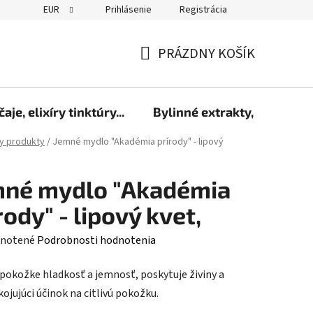
EUR
Prihlásenie
Registrácia
PRÁZDNY KOŠÍK
NÁKUPNÝ
KOŠÍK
čaje, elixíry tinktúry...
Bylinné extrakty, sirupy a 
y produkty
/
Jemné mydlo "Akadémia prírody" - lipový
mné mydlo "Akadémia
rody" - lipový kvet,
rné
notené
Podrobnosti hodnotenia
enie
pokožke hladkosť a jemnosť, poskytuje živiny a
tu
ojujúci účinok na citlivú pokožku.