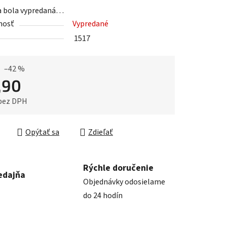
a bola vypredaná…
nosť
Vypredané
1517
iek.
–42 %
,90
 bez DPH
ková cena:
Opýtať sa
Zdieľať
Rýchle doručenie
edajňa
Objednávky odosielame
do 24 hodín