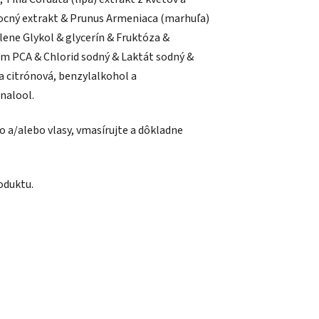
Ovocný extrakt & Prunus Armeniaca (marhuľa)
lene Glykol & glycerín & Fruktóza &
um PCA & Chlorid sodný & Laktát sodný &
a citrónová, benzylalkohol a
nalool.
a/alebo vlasy, vmasírujte a dôkladne
roduktu.