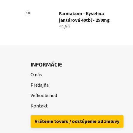
Farmakom - Kyselina
jantárová 40tbl - 250mg
€4,50
Z
á
INFORMÁCIE
p
O nás
ä
t
Predajňa
i
Veľkoobchod
e
Kontakt
Vrátenie tovaru / odstúpenie od zmluvy