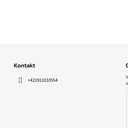
Kontakt
V
+421911010554
i