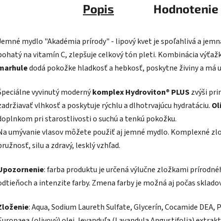
Popis
Hodnotenie
Jemné mydlo "Akadémia prírody" - lipový kvet je spoľahlivá a jemn
bohatý na vitamín C, zlepšuje celkový tón pleti. Kombinácia výťa
marhule
dodá pokožke hladkosť a hebkosť, poskytne živiny a má up
Špeciálne vyvinutý moderný
komplex Hydroviton® PLUS
zvýši pr
zadržiavať vlhkosť a poskytuje rýchlu a dlhotrvajúcu hydratáciu.
Ol
doplnkom pri starostlivosti o suchú a tenkú pokožku.
Na umývanie vlasov môžete použiť aj jemné mydlo. Komplexné zlože
pružnosť, silu a zdravý, lesklý vzhľad.
Upozornenie
: farba produktu je určená výlučne zložkami prírodné
odtieňoch a intenzite farby. Zmena farby je možná aj počas sklado
Zloženie
: Aqua, Sodium Laureth Sulfate, Glycerín, Cocamide DEA, P
Europaea (olivový) olej, levanduľa (Lavandula Angustifolia) extrakt,