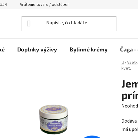
 554
Vrátenie tovaru / odstúpenie od zmluvy
ké
Doplnky výživy
Bylinné krémy
Čaga - 
Domov
/
Všetk
kvet,
Je
prí
Prieme
Neohod
hodnot
Dodáva 
produk
má upok
je