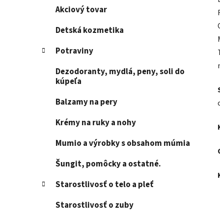
Akciový tovar
Detská kozmetika
Potraviny
Dezodoranty, mydlá, peny, soli do
kúpeľa
Balzamy na pery
Krémy na ruky a nohy
Mumio a výrobky s obsahom múmia
Šungit, pomôcky a ostatné.
Starostlivosť o telo a pleť
Starostlivosť o zuby