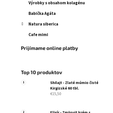
Výrobky s obsahom kolagénu
Babička Agáta
Natura siberica
Cafe mimi
Prijímame online platby
Top 10 produktov
Shilajt - Zlaté múmio čisté
Kirgizské 60 tbl.
€15,50
Elixír - Zmijovit krém s