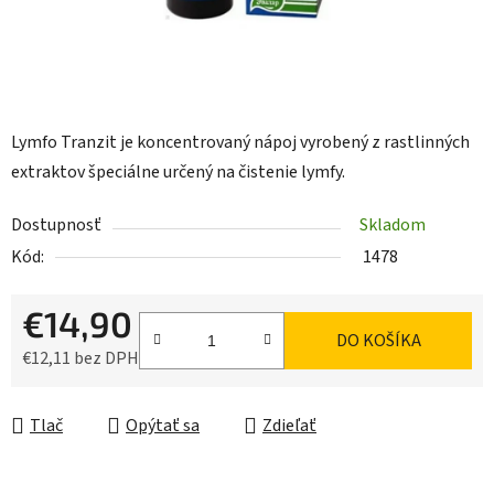
Lymfo Tranzit je koncentrovaný nápoj vyrobený z rastlinných
extraktov špeciálne určený na čistenie lymfy.
Dostupnosť
Skladom
Kód:
1478
€14,90
DO KOŠÍKA
€12,11 bez DPH
Jednotková cena:
Tlač
Opýtať sa
Zdieľať