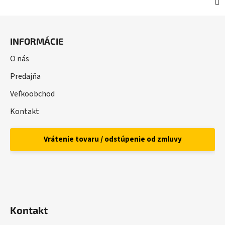
Z
á
INFORMÁCIE
p
ä
O nás
t
Predajňa
i
Veľkoobchod
e
Kontakt
Vrátenie tovaru / odstúpenie od zmluvy
Kontakt