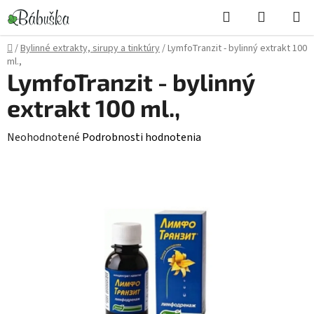
Prejsť
Hľadať
NÁKUP
na
KOŠÍK
obsah
Domov
/
Bylinné extrakty, sirupy a tinktúry
/
LymfoTranzit - bylinný extrakt 100
ml.,
LymfoTranzit - bylinný
extrakt 100 ml.,
Priemerné
Neohodnotené
Podrobnosti hodnotenia
hodnotenie
produktu
je
0,0
z
5
hviezdičiek.