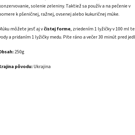
konzervovanie, solenie zeleniny. Taktiež sa použív a na pečenie v
pomere k pšeničnej, ražnej, ovsenej alebo kukuričnej múke.
Múku môžete jesť aj v
čistej forme
, zriedením 1 lyžičky v 100 ml te
vody a pridaním 1 lyžičky medu. Pite ráno a večer 30 minút pred jed
Obsah:
250g
Krajina pôvodu:
Ukrajina