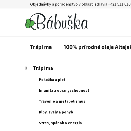
Prejsť
Objednávky a poradenstvo v oblasti zdravia +421 911 010
na
obsah
Trápi ma
100% prírodné oleje Altajs
B
K
Preskočiť
Trápi ma
a
kategórie
o
t
č
Pokožka a pleť
e
n
g
Imunita a obranyschopnosť
ý
ó
Trávenie a metabolizmus
p
r
i
a
Kĺby, svaly a pohyb
e
n
Stres, spánok a energia
e