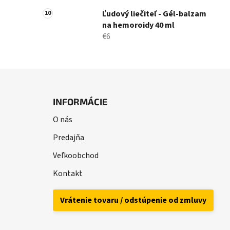
Ľudový liečiteľ - Gél-balzam
na hemoroidy 40 ml
€6
Z
á
INFORMÁCIE
p
O nás
ä
t
Predajňa
i
Veľkoobchod
e
Kontakt
Vrátenie tovaru / odstúpenie od zmluvy