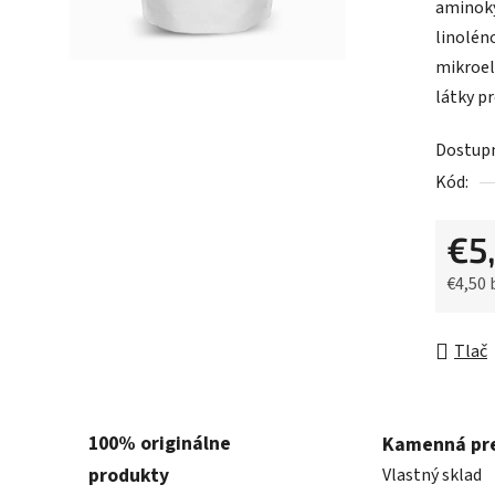
aminoky
z
linoléno
5
mikroel
hviezdič
látky pr
Dostup
Kód:
€5
€4,50
Jednot
Tlač
100% originálne
Kamenná pr
produkty
Vlastný sklad