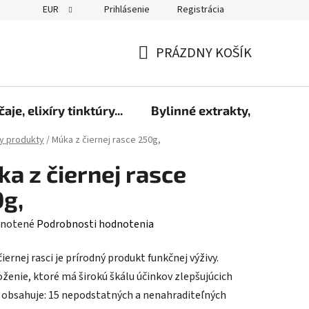
EUR
Prihlásenie
Registrácia
PRÁZDNY KOŠÍK
NÁKUPNÝ
KOŠÍK
čaje, elixíry tinktúry...
Bylinné extrakty, sirupy a 
y produkty
/
Múka z čiernej rasce 250g,
a z čiernej rasce
g,
rné
notené
Podrobnosti hodnotenia
enie
iernej rasci je prírodný produkt funkčnej výživy.
tu
oženie, ktoré má širokú škálu účinkov zlepšujúcich
, obsahuje: 15 nepodstatných a nenahraditeľných