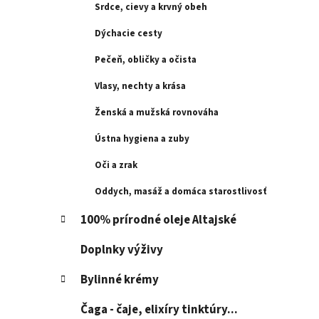
l
Srdce, cievy a krvný obeh
Dýchacie cesty
Pečeň, obličky a očista
Vlasy, nechty a krása
Ženská a mužská rovnováha
Ústna hygiena a zuby
Oči a zrak
Oddych, masáž a domáca starostlivosť
100% prírodné oleje Altajské
Doplnky výživy
Bylinné krémy
Čaga - čaje, elixíry tinktúry...