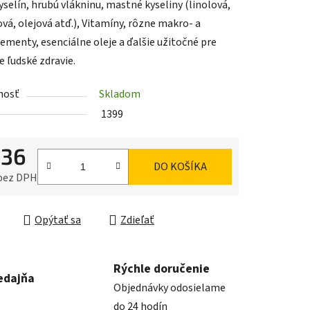
selín, hrubú vlákninu, mastné kyseliny (linolová,
vá, olejová atď.), Vitamíny, rôzne makro- a
ementy, esenciálne oleje a ďalšie užitočné pre
iek.
e ľudské zdravie.
nosť
Skladom
1399
,36
DO KOŠÍKA
 bez DPH
ková cena:
Opýtať sa
Zdieľať
Rýchle doručenie
edajňa
Objednávky odosielame
do 24 hodín