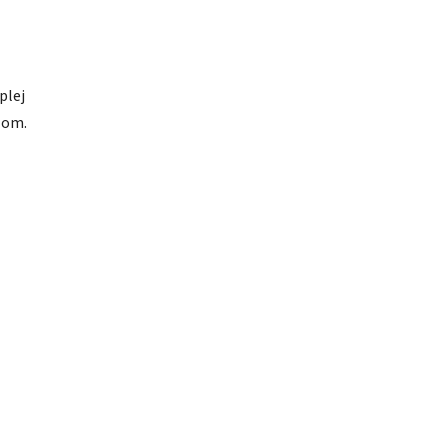
plej
lom.