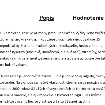
Popis
Hodnotenie
Múka z čiernej rasci je prírodný produkt funkčnej výživy. Jeho zlože
ktoré má širokú škálu účinkov zlepšujúcich zdravie, obsahuje: 15
nepodstatných a nenahraditeľných aminokyselín, hrubú vlákninu,
mastné kyseliny (linolová, linolénová, olejová atď.), Vitamíny, rôz
makro- a mikroelementy, esenciálne oleje a ďalšie užitočné pre lá
pre ľudské zdravie.
Čierna rasca je jednoročná bylina. Ľudia jej hovoria aj nigella, čiern
koriander. Na východe sa liečivé vlastnosti čiernej rasce používajú a
viac ako 3000 rokov. Už v tých dávnych dobách sa čierna rasca použí
nielen na varenie, ale aj v medicíne a kozmeteológii. Dnes máme
príležitosť oceniť liečivé vlastnosti tejto úžasnej rastliny.