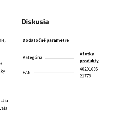
Diskusia
nie,
Dodatočné parametre
Všetky
Kategória
produkty
ne
48201885
tky
EAN
21779
y
 ctia
vala