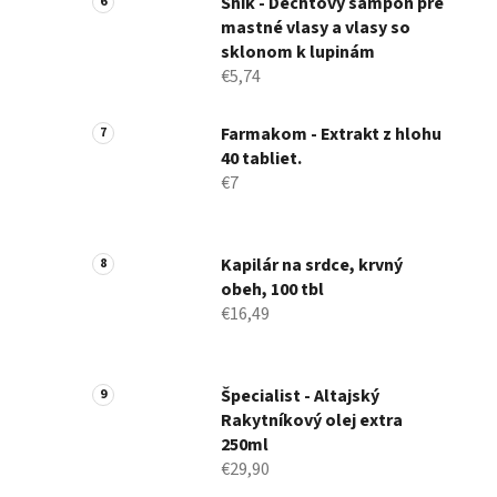
Shik - Dechtový šampón pre
mastné vlasy a vlasy so
sklonom k ​​lupinám
€5,74
Farmakom - Extrakt z hlohu
40 tabliet.
€7
Kapilár na srdce, krvný
obeh, 100 tbl
€16,49
Špecialist - Altajský
Rakytníkový olej extra
250ml
€29,90