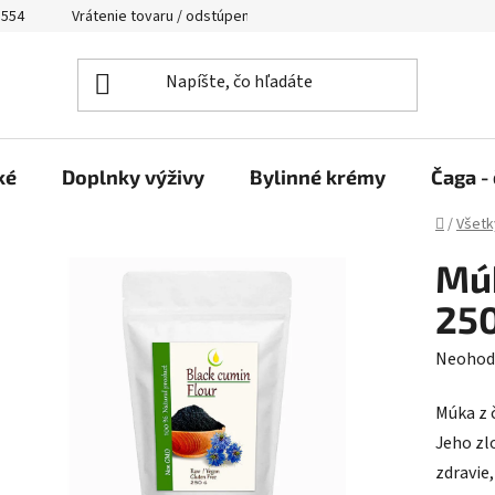
 554
Vrátenie tovaru / odstúpenie od zmluvy
ké
Doplnky výživy
Bylinné krémy
Čaga - 
Domov
/
Všetk
Múk
250
Prieme
Neohod
hodnot
Múka z č
produk
Jeho zl
je
zdravie
0,0