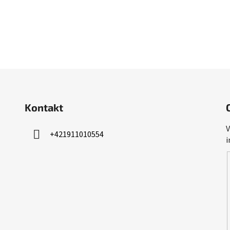
Kontakt
V
+421911010554
i