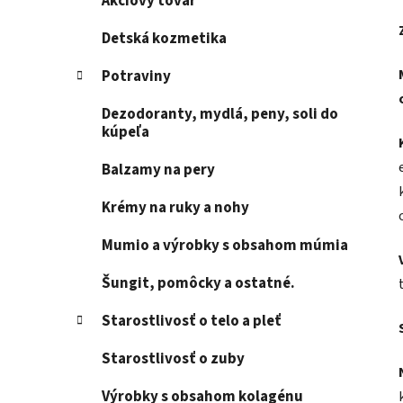
Akciový tovar
Detská kozmetika
Potraviny
Dezodoranty, mydlá, peny, soli do
kúpeľa
Balzamy na pery
Krémy na ruky a nohy
Mumio a výrobky s obsahom múmia
Šungit, pomôcky a ostatné.
Starostlivosť o telo a pleť
Starostlivosť o zuby
Výrobky s obsahom kolagénu