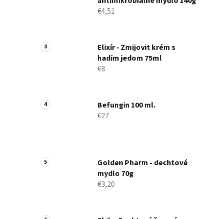
antimikrobiálne mydlo 140g
€4,51
Elixír - Zmijovit krém s
hadím jedom 75ml
€8
Befungin 100 ml.
€27
Golden Pharm - dechtové
mydlo 70g
€3,20