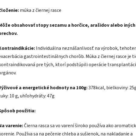
Zloženie:
múka z čiernej rasce
Môže obsahovať stopy sezamu a horčice, arašidov alebo iných
orechov.
Kontraindikácie:
Individuálna neznášanlivosť na výrobok, tehote
exacerbácia gastrointestinálnych chorôb. Múka z čiernej rasce je t
kontraindikovaná pre tých, ktorí podstúpili operácie transplantác
orgánov.
Výživové a energetické hodnoty na 100g:
378kcal, bielkoviny: 25
tuky: 10 g, uhľohydráty: 47g
Spôsob použitia:
Na varenie:
Čierna rasca sa vo varení široko používa ako aromatic
korenie. Používa sa na pečenie chleba a sušienok, na nakladanie a