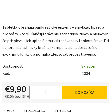
Tabletky obsahujú pankreatické enzýmy – amylázu, lipázu a
proteázy, ktoré uľahčujú trávenie sacharidov, tukov a bielkovín,
čo prispieva k ich úplnejšiemu vstrebávaniu v tenkom čreve. Pri
ochoreniach slinivky brušnej kompenzuje nedostatočnú
exokrinnú funkciu a pomáha zlepšovať proces trávenia.
Dostupnosť
Skladom
Kód:
1334
€9,90
DO KOŠÍKA
€8,05 bez DPH
Jednotková cena: