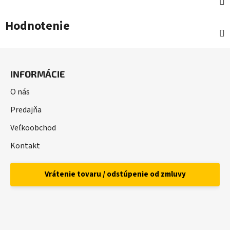
Hodnotenie
Z
á
INFORMÁCIE
p
ä
O nás
t
Predajňa
i
Veľkoobchod
e
Kontakt
Vrátenie tovaru / odstúpenie od zmluvy