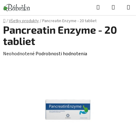
Prejsť
Hľadať
NÁKUP
na
KOŠÍK
obsah
Domov
/
Všetky produkty
/
Pancreatin Enzyme - 20 tabliet
Pancreatin Enzyme - 20
tabliet
Priemerné
Neohodnotené
Podrobnosti hodnotenia
hodnotenie
produktu
je
0,0
z
5
hviezdičiek.