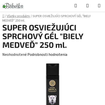
Prejsť
Hľadať
NÁKUP
na
KOŠÍK
obsah
Domov
/
Všetky produkty
/
SUPER OSVIEŽUJÚCI SPRCHOVÝ GÉL "BIELY
MEDVEĎ" 250 ml.
SUPER OSVIEŽUJÚCI
SPRCHOVÝ GÉL "BIELY
MEDVEĎ" 250 ml.
Priemerné
Neohodnotené
Podrobnosti hodnotenia
hodnotenie
produktu
je
0,0
z
5
hviezdičiek.