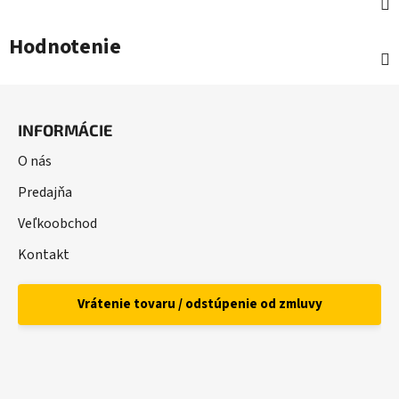
Hodnotenie
Z
á
INFORMÁCIE
p
ä
O nás
t
Predajňa
i
Veľkoobchod
e
Kontakt
Vrátenie tovaru / odstúpenie od zmluvy