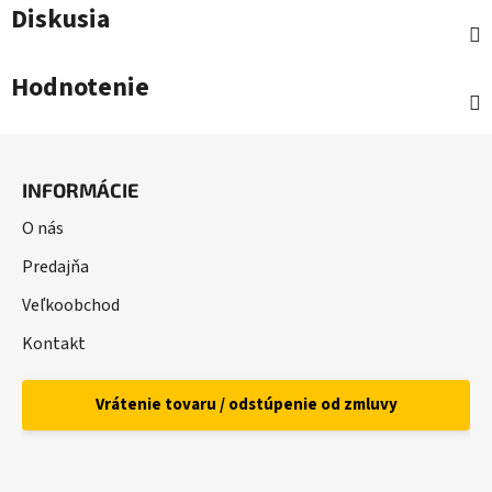
Diskusia
Hodnotenie
Z
á
INFORMÁCIE
p
ä
O nás
t
Predajňa
i
Veľkoobchod
e
Kontakt
Vrátenie tovaru / odstúpenie od zmluvy