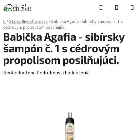
Prejsť
Hľadať
NÁKUP
na
KOŠÍK
obsah
Domov
/
Starostlivosť o vlasy
/
Babička Agafia - sibírsky šampón č. 1 s
cédrovým propolisom posilňujúci.
Babička Agafia - sibírsky
šampón č. 1 s cédrovým
propolisom posilňujúci.
Priemerné
Neohodnotené
Podrobnosti hodnotenia
hodnotenie
produktu
je
0,0
z
5
hviezdičiek.