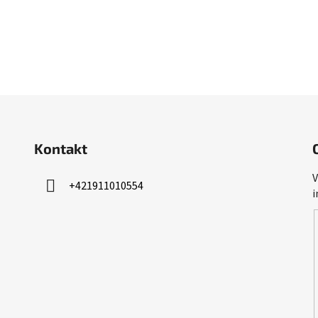
Kontakt
V
+421911010554
i