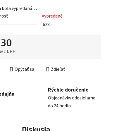
a bola vypredaná…
nosť
Vypredané
iek.
628
,30
 bez DPH
ková cena:
Opýtať sa
Zdieľať
Rýchle doručenie
edajňa
Objednávky odosielame
do 24 hodín
Diskusia