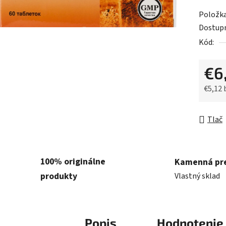
z
Položk
5
Dostup
hviezdič
Kód:
€6
€5,12
Jednot
Tlač
100% originálne
Kamenná pr
produkty
Vlastný sklad
Popis
Hodnotenie