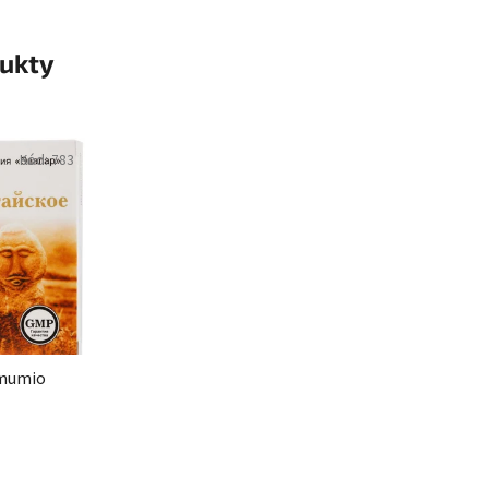
ukty
Kód:
783
é mumio