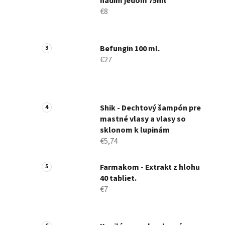
hadím jedom 75ml
€8
Befungin 100 ml.
€27
Shik - Dechtový šampón pre
mastné vlasy a vlasy so
sklonom k ​​lupinám
€5,74
Farmakom - Extrakt z hlohu
40 tabliet.
€7