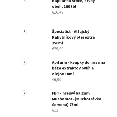
Kapilár na srdce, krvný
obeh, 100 tbl
€16,49
Špecialist - Altajský
Rakytníkový olej extra
250ml
€29,90
Apifarm - kvapky do nosa na
báze extraktov bylín a
olejov 10ml
€6,90
FBT - hrejivý balzam
Muchomor -(Muchotrávka
červená) 75ml
€11