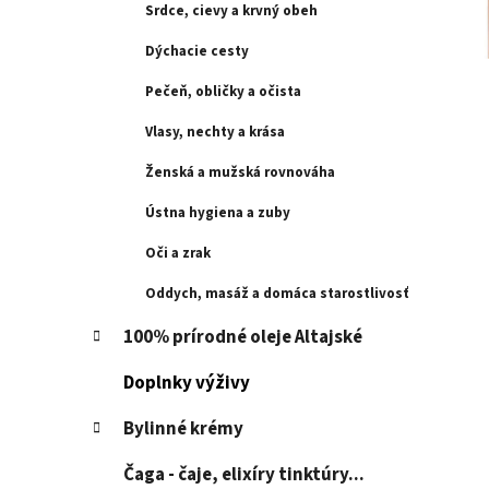
l
Srdce, cievy a krvný obeh
Dýchacie cesty
Pečeň, obličky a očista
Vlasy, nechty a krása
Ženská a mužská rovnováha
Ústna hygiena a zuby
Oči a zrak
Oddych, masáž a domáca starostlivosť
100% prírodné oleje Altajské
Doplnky výživy
Bylinné krémy
Čaga - čaje, elixíry tinktúry...