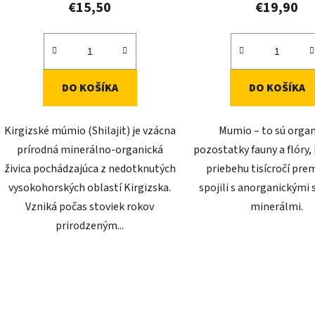
€15,50
€19,90
DO KOŠÍKA
DO KOŠÍKA
Kirgizské múmio (Shilajit) je vzácna
Mumio – to sú orga
prírodná minerálno-organická
pozostatky fauny a flóry, 
živica pochádzajúca z nedotknutých
priebehu tisícročí prem
vysokohorských oblastí Kirgizska.
spojili s anorganickými
Vzniká počas stoviek rokov
minerálmi.
prirodzeným...