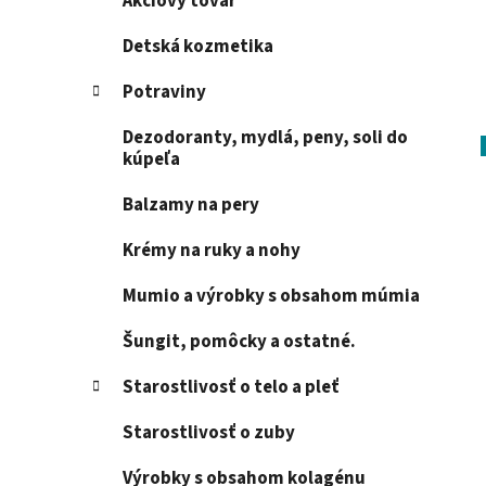
Akciový tovar
Detská kozmetika
Potraviny
Dezodoranty, mydlá, peny, soli do
kúpeľa
Balzamy na pery
Krémy na ruky a nohy
Mumio a výrobky s obsahom múmia
Šungit, pomôcky a ostatné.
Starostlivosť o telo a pleť
Starostlivosť o zuby
Výrobky s obsahom kolagénu