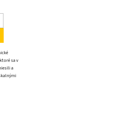
nické
ktoré sa v
iesili a
 skalnými