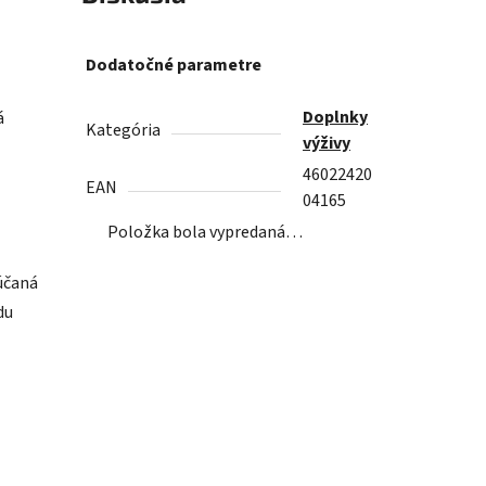
Dodatočné parametre
Doplnky
á
Kategória
výživy
46022420
EAN
04165
Položka bola vypredaná…
účaná
du
o