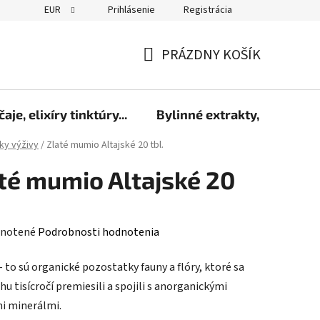
EUR
Prihlásenie
Registrácia
PRÁZDNY KOŠÍK
NÁKUPNÝ
KOŠÍK
čaje, elixíry tinktúry...
Bylinné extrakty, sirupy a 
ky výživy
/
Zlaté mumio Altajské 20 tbl.
té mumio Altajské 20
rné
notené
Podrobnosti hodnotenia
enie
 to sú organické pozostatky fauny a flóry, ktoré sa
tu
hu tisícročí premiesili a spojili s anorganickými
i minerálmi.