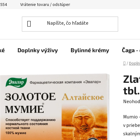
 554
Vrátenie tovaru / odstúpenie od zmluvy
ké
Doplnky výživy
Bylinné krémy
Čaga - 
Domov
/
Dopln
Zla
tbl.
Prieme
Neohod
hodnot
Mumio –
produk
v priebe
je
skalným
0,0