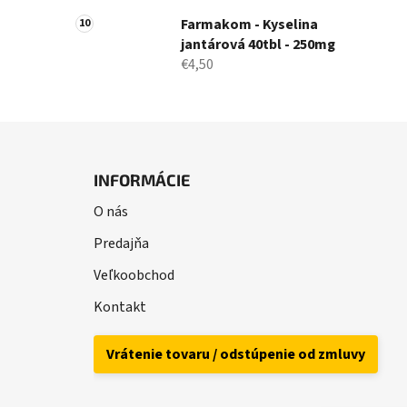
Farmakom - Kyselina
jantárová 40tbl - 250mg
€4,50
Z
á
INFORMÁCIE
p
O nás
ä
t
Predajňa
i
Veľkoobchod
e
Kontakt
Vrátenie tovaru / odstúpenie od zmluvy