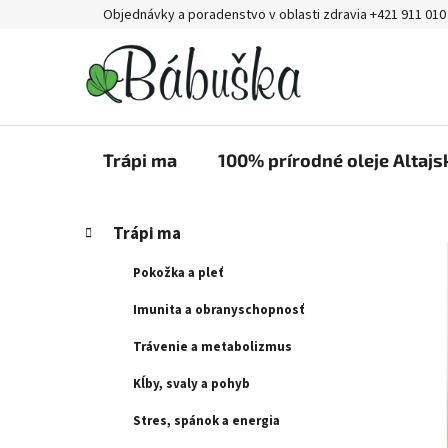
Prejsť
Objednávky a poradenstvo v oblasti zdravia +421 911 010
na
obsah
Trápi ma
100% prírodné oleje Altajs
B
K
Preskočiť
Trápi ma
a
kategórie
o
t
č
Pokožka a pleť
e
n
g
Imunita a obranyschopnosť
ý
ó
Trávenie a metabolizmus
p
r
i
a
Kĺby, svaly a pohyb
e
n
Stres, spánok a energia
e