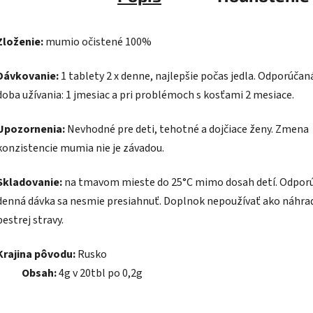
Zloženie:
mumio očistené 100%
Dávkovanie:
1 tablety 2 x denne, najlepšie počas jedla. Odporúčan
doba užívania: 1 jmesiac a pri problémoch s kosťami 2 mesiace.
Upozornenia:
Nevhodné pre deti, tehotné a dojčiace ženy. Zmena
konzistencie mumia nie je závadou.
Skladovanie:
na tmavom mieste do 25°C mimo dosah detí. Odpor
denná dávka sa nesmie presiahnuť. Doplnok nepoužívať ako náhra
pestrej stravy.
Krajina pôvodu:
Rusk
Obsah:
4g v 20tbl po 0,2g