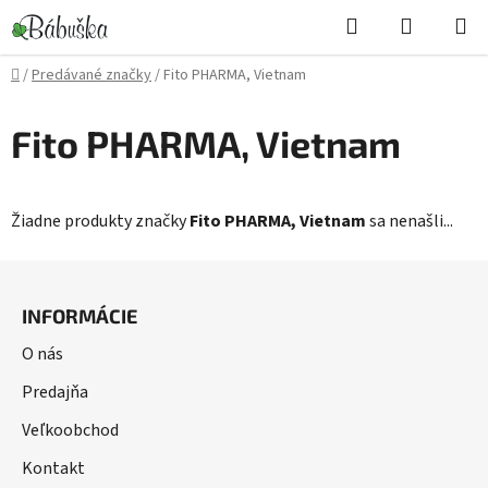
Prejsť
Hľadať
NÁKUP
na
KOŠÍK
obsah
Domov
/
Predávané značky
/
Fito PHARMA, Vietnam
Fito PHARMA, Vietnam
Žiadne produkty značky
Fito PHARMA, Vietnam
sa nenašli...
Z
á
INFORMÁCIE
p
ä
O nás
t
Predajňa
i
Veľkoobchod
e
Kontakt