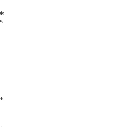
uje
u,
ch,