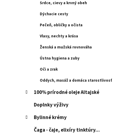
l
Srdce, cievy a krvný obeh
Dýchacie cesty
Pečeň, obličky a očista
Vlasy, nechty a krása
Ženská a mužská rovnováha
Ústna hygiena a zuby
Oči a zrak
Oddych, masáž a domáca starostlivosť
100% prírodné oleje Altajské
Doplnky výživy
Bylinné krémy
Čaga - čaje, elixíry tinktúry...