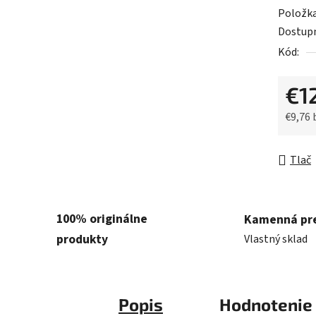
5
Položk
hviezdič
Dostup
Kód:
€1
€9,76
Jednot
Tlač
100% originálne
Kamenná pr
produkty
Vlastný sklad
Popis
Hodnotenie