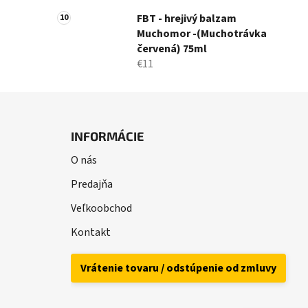
FBT - hrejivý balzam
Muchomor -(Muchotrávka
červená) 75ml
€11
Z
á
INFORMÁCIE
p
O nás
ä
t
Predajňa
i
Veľkoobchod
e
Kontakt
Vrátenie tovaru / odstúpenie od zmluvy