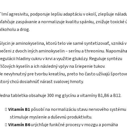
Tlmí agresivitu, podporuje lepšiu adaptáciu v okolí, zlepšuje nálad
uľahčuje zaspávanie a normalizuje kvalitu spánku, znižuje toxické 
alkoholu a drog.
Glycin je aminokyselina, ktorú telo vie samé syntetizovať, vzniká v
pečeni z dvoch iných aminokyselin – serínu a threoninu. Napomáh
regulácii hladiny cukru v krvi a využitie glukózy. Reguluje syntézu
žlčových kyselín a ich následný vplyv na šriepenie tukov.
Je nevyhnutný pre tvorbu kreatínu, preto ho často užívajú športovc
ktorý chcú dosiahnúť nárast svalovej hmoty.
Jedna tabletka obsahuje 300 mg glycínu a vitamíny B1,B6 a B12.
Vitamín B1
pôsobí na normalizáciu stavu nervového systému
stimuluje myslenie a duševnú produktivitu.
Vitamín B6
urýchľuje funkčné procesy v mozgu a pomáha