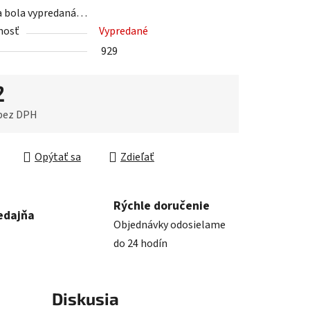
a bola vypredaná…
iek.
nosť
Vypredané
929
2
 bez DPH
ková cena:
Opýtať sa
Zdieľať
Rýchle doručenie
edajňa
Objednávky odosielame
do 24 hodín
Diskusia