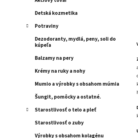
Akciový tovar
Detská kozmetika
Potraviny
Dezodoranty, mydlá, peny, soli do
kúpeľa
Balzamy na pery
Krémy na ruky a nohy
Mumio a výrobky s obsahom múmia
Šungit, pomôcky a ostatné.
Starostlivosť o telo a pleť
Starostlivosť o zuby
Výrobky s obsahom kolagénu