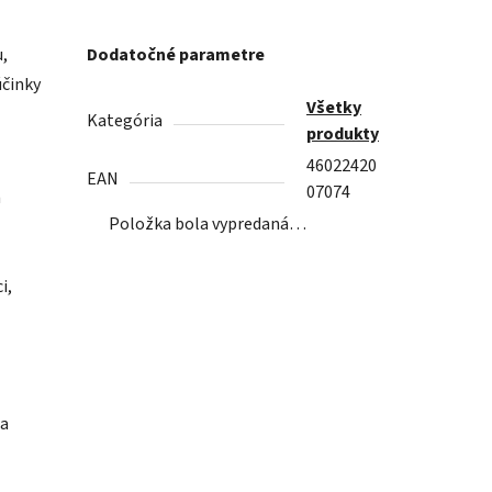
u,
Dodatočné parametre
účinky
Všetky
Kategória
produkty
46022420
EAN
07074
a
Položka bola vypredaná…
i,
 a