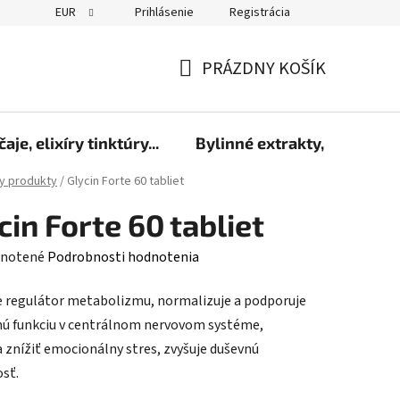
EUR
Prihlásenie
Registrácia
PRÁZDNY KOŠÍK
NÁKUPNÝ
KOŠÍK
čaje, elixíry tinktúry...
Bylinné extrakty, sirupy a 
y produkty
/
Glycin Forte 60 tabliet
cin Forte 60 tabliet
rné
notené
Podrobnosti hodnotenia
enie
je regulátor metabolizmu, normalizuje a podporuje
tu
ú funkciu v centrálnom nervovom systéme,
znížiť emocionálny stres, zvyšuje duševnú
sť.