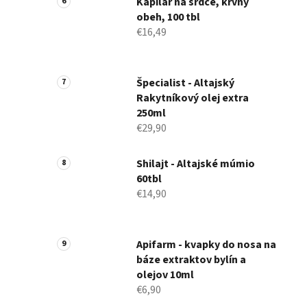
Kapilár na srdce, krvný
obeh, 100 tbl
€16,49
Špecialist - Altajský
Rakytníkový olej extra
250ml
€29,90
Shilajt - Altajské múmio
60tbl
€14,90
Apifarm - kvapky do nosa na
báze extraktov bylín a
olejov 10ml
€6,90