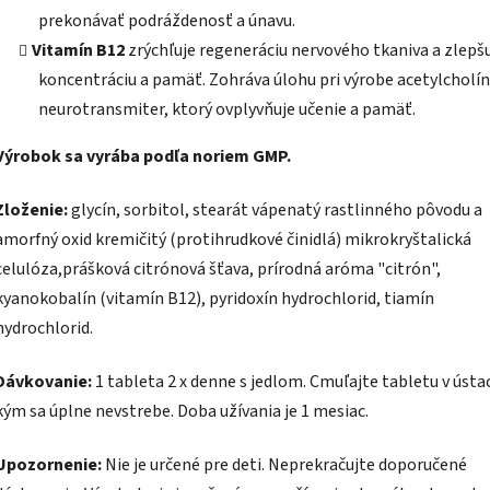
prekonávať podráždenosť a únavu.
Vitamín B12
zrýchľuje regeneráciu nervového tkaniva a zlepš
koncentráciu a pamäť. Zohráva úlohu pri výrobe acetylcholín
neurotransmiter, ktorý ovplyvňuje učenie a pamäť.
Výrobok sa vyrába podľa noriem GMP.
Zloženie:
glycín, sorbitol, stearát vápenatý rastlinného pôvodu a
amorfný oxid kremičitý (protihrudkové činidlá) mikrokryštalická
celulóza,prášková citrónová šťava, prírodná aróma "citrón",
kyanokobalín (vitamín B12), pyridoxín hydrochlorid, tiamín
hydrochlorid.
Dávkovanie:
1 tableta 2 x denne s jedlom. Cmuľajte tabletu v ústa
kým sa úplne nevstrebe. Doba užívania je 1 mesiac.
Upozornenie:
Nie je určené pre deti. Neprekračujte doporučené