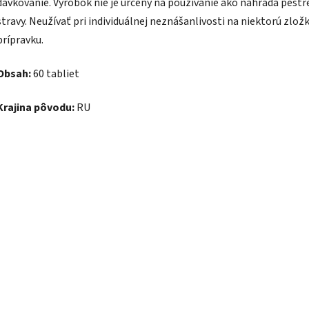
dávkovanie. Výrobok nie je určený na používanie ako náhrada pestr
stravy. Neužívať pri individuálnej neznášanlivosti na niektorú zlož
prípravku.
Obsah:
60 tabliet
Krajina pôvodu:
RU