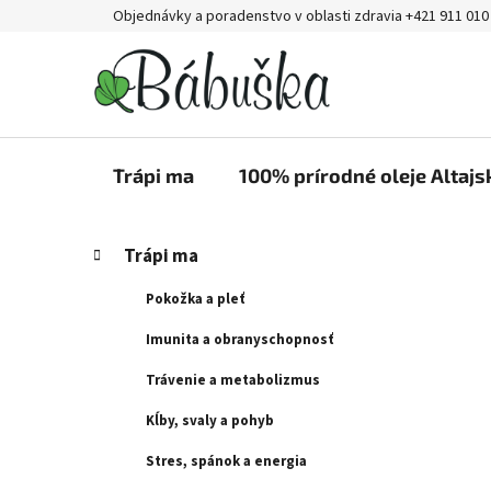
Prejsť
Objednávky a poradenstvo v oblasti zdravia +421 911 010
na
obsah
Trápi ma
100% prírodné oleje Altajs
B
K
Preskočiť
Trápi ma
a
kategórie
o
t
č
Pokožka a pleť
e
n
g
Imunita a obranyschopnosť
ý
ó
Trávenie a metabolizmus
p
r
i
a
Kĺby, svaly a pohyb
e
n
Stres, spánok a energia
e