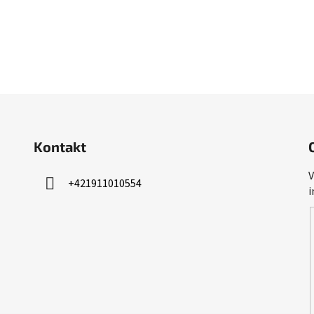
Kontakt
V
+421911010554
i