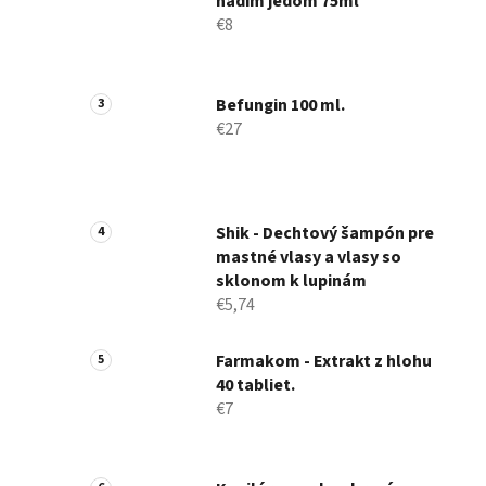
hadím jedom 75ml
€8
Befungin 100 ml.
€27
Shik - Dechtový šampón pre
mastné vlasy a vlasy so
sklonom k ​​lupinám
€5,74
Farmakom - Extrakt z hlohu
40 tabliet.
€7