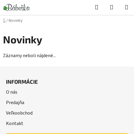
Prejsť
Hľadať
NÁKUP
na
KOŠÍK
obsah
Domov
/
Novinky
Novinky
Záznamy neboli nájdené...
Z
á
INFORMÁCIE
p
ä
O nás
t
Predajňa
i
Veľkoobchod
e
Kontakt